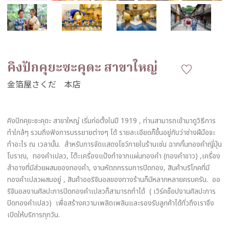
คิงปักคุยะซะคุดะ สาขาใหญ่
คิงปักคุยะซะคุดะ สาขาใหญ่ เริ่มก่อตั้งในปี 1919 , ท่านสามารถเข้ามาดูวิธีการ
ทำใกล้ๆ รวมถึงฟังการบรรยายต่างๆ ได้ รายละเอียดก็ขึ้นอยู่กับว่าช่างฝีมือจะ
ทำอะไร ณ เวลานั้น. สำหรับการจัดแสดงโชว์ภายในร้านเช่น ฉากกั้นทองคำญี่ปุ่น
โบราณ, ทองคำเปลว, โต๊ะเครื่องแป้งทำจากแผ่นทองคำ (ทองคำขาว) ,เครื่อง
สำอางที่มีส่วยผสมของทองคำ, งานหัตถกรรมการปิดทอง, สินค้าบริโภคที่มี
ทองคำเปลวผสมอยู่ , สินค้าออริจินอลของทางร้านก็มีหลากหลายครบครัน. ออ
ริจินอลงานศิลปะการปิดทองคำเปลวก็สามารถทำได้ ( เวิร์คช็อปงานศิลปะการ
ปิดทองคำเปลว) เพื่อสร้างความเพลิดเพลินและรองรับลูกค้าได้ทั่วถึงเราจึง
เปิดให้บริการทุกวัน.