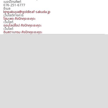
เบอร์โทรศัพท์
076-251-6777
อีเมล
kinpakuya@goldleaf-sakuda.jp
เว็บไซต์ทางการ
โฮมเพจ คิงปักคุยะซะคุดะ
เว็บไซต์
ออนไลน์ช็อป คิงปักคุยะซะคุดะ
เว็บไซต์
อินสตาแกรม คิงปักคุยะซะคุดะ