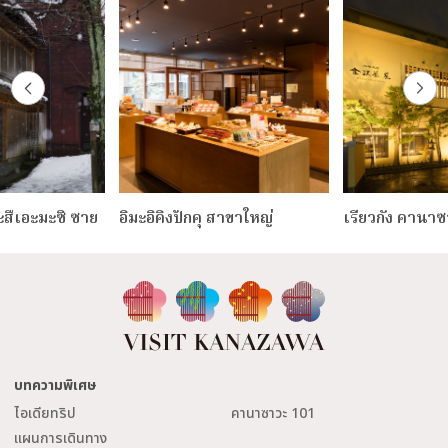
ะสืเอะมะซิ ซาย
อิมะอิคิงปักคุ สาขาใหญ่
เรียวกัง คานา
บทความพิเศษ
ไอเดียทริป
คานาซาวะ 101
แผนการเดินทาง