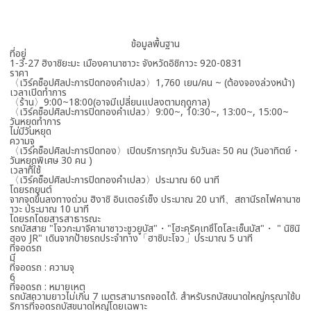
ข้อมูลพื้นฐาน
ที่อยู่
1-3-27 ฮิงาชิยะมะ เมืองคานาซาวะ จังหวัดอิชิกาวะ 920-0831
ราคา
〈เวิร์คช็อปศิลปะการปิดทองคำเปลว〉1,760 เยน/คน ~ (ต้องจองล่วงหน้า)
เวลาเปิดทำการ
〈ร้าน〉9:00~18:00(อาจมีเปลี่ยนแปลงตามฤดูกาล)
〈เวิร์คช็อปศิลปะการปิดทองคำเปลว〉9:00~, 10:30~, 13:00~, 15:00~
วันหยุดทำการ
ไม่มีวันหยุด
ความจุ
〈เวิร์คช็อปศิลปะการปิดทอง〉เปิดบริการทุกวัน รับวันละ 50 คน (วันอาทิตย์・
วันหยุดพิเศษ 30 คน )
เวลาที่ใช้
〈เวิร์คช็อปศิลปะการปิดทองคำเปลว〉ประมาณ 60 นาที
โดยรถยนต์
จากจุดขึ้นลงทางด่วน ฮิงาชิ อินเตอร์เช็ง ประมาณ 20 นาที、สถานีรถไฟคานาซ
าวะ ประมาณ 10 นาที
โดยรถโดยสารสาธารณะ
รถบัสสาย "โจวกะมาจิคานาซาวะชูวยูบัส"・"โฮะคุริคุเทซึโดโละเซ็นบัส"・ " นิชินิ
ฮอง JR" เดินจากป้ายรถประจำทาง「ฮาชิบะโจว」ประมาณ 5 นาที
ที่จอดรถ
มี
ที่จอดรถ : ความจุ
6
ที่จอดรถ : หมายเหตุ
รถบัสความยาวไม่เกิน 7 เมตรสามารถจอดได้. สำหรับรถบัสขนาดใหญ่กรุณาใช้บ
ริการที่จอดรถบัสขนาดใหญ่โดยเฉพาะ