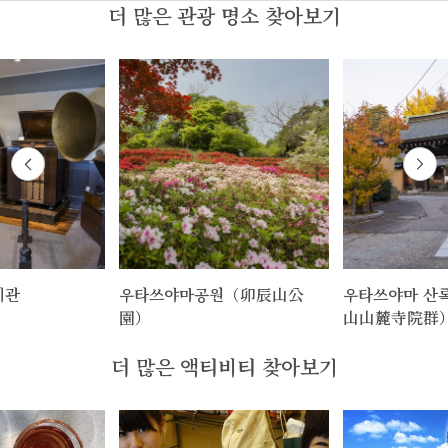
더 많은 관광 명소 찾아보기
기관
우타쓰야마공원（卯辰山公
우타쓰야마 산
園）
山山麓寺院群
더 많은 액티비티 찾아보기