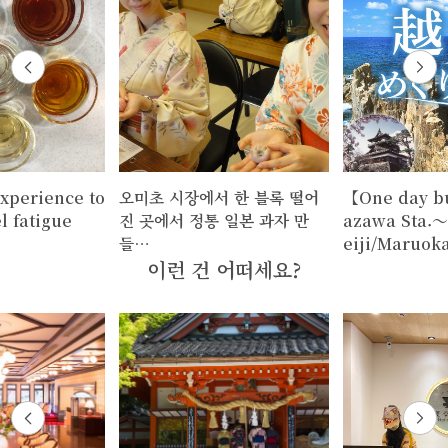
xperience to
오미초 시장에서 한 블록 떨어
【One day b
l fatigue
진 곳에서 정통 일본 과자 만
azawa Sta.～
들…
eiji/Maruok
이런 건 어떠세요?