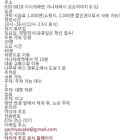
주소
920-0818 이시카와현 가나자와시 오오히마치 8-32
요금
견학·시음료 1,000엔(쇼핑시, 1,000엔 할인권으로서 사용 가능)
영업시간
10시~16시(12시~13시 휴식)
정기 휴무일
일요일, 연말연시(공휴일은 확인 필수)
수용 가능 인원
20명
소요 시간
40분
차량으로 이동
가나자와역에서 약 10분
대중 교통으로 이동
나루와 버스 정류소에서 도보 5 분
주차장
사용 가능
주차: 주차 가능 대수
3
주차: 대형 차량
없음
주차: 비고
정면 현관 앞에서 하차 후, 노상 주차
문의처
야치야 주조
전화번호
076-252-7077
이메일 주소
yachiyasake@gmail.com
공식 사이트
야치야 주조 공식 홈페이지