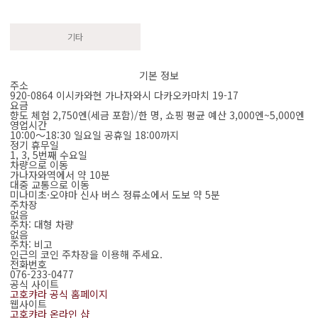
기타
기본 정보
주소
920-0864 이시카와현 가나자와시 다카오카마치 19-17
요금
향도 체험 2,750엔(세금 포함)/한 명, 쇼핑 평균 예산 3,000엔~5,000엔
영업시간
10:00～18:30 일요일 공휴일 18:00까지
정기 휴무일
1, 3, 5번째 수요일
차량으로 이동
가나자와역에서 약 10분
대중 교통으로 이동
미나미초·오야마 신사 버스 정류소에서 도보 약 5분
주차장
없음
주차: 대형 차량
없음
주차: 비고
인근의 코인 주차장을 이용해 주세요.
전화번호
076-233-0477
공식 사이트
고호캬라 공식 홈페이지
웹사이트
고호캬라 온라인 샵