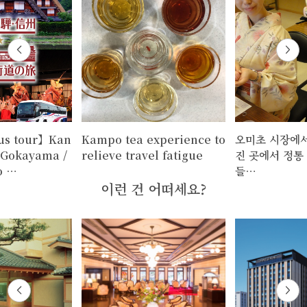
us tour】Kan
Kampo tea experience to
오미초 시장에서
～Gokayama /
relieve travel fatigue
진 곳에서 정통
o …
들…
이런 건 어떠세요?