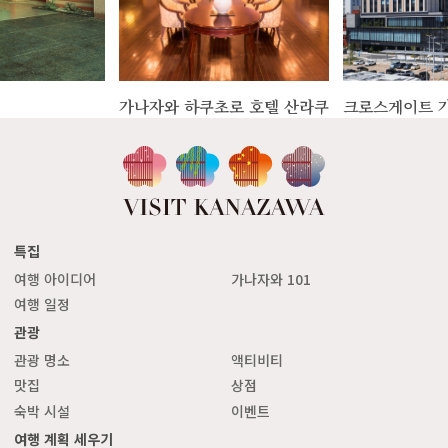
가나자와 하쿠초로 호텔 산라쿠
크로스게이트 
특집
여행 아이디어
가나자와 101
여행 일정
관광
관광 명소
액티비티
맛집
상점
숙박 시설
이벤트
여행 계획 세우기