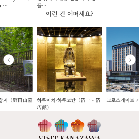
o …
들…
이런 건 어떠세요?
암장지（野田山墓
하쿠이치·하쿠코칸（箔一・箔
크로스게이트 
巧館）