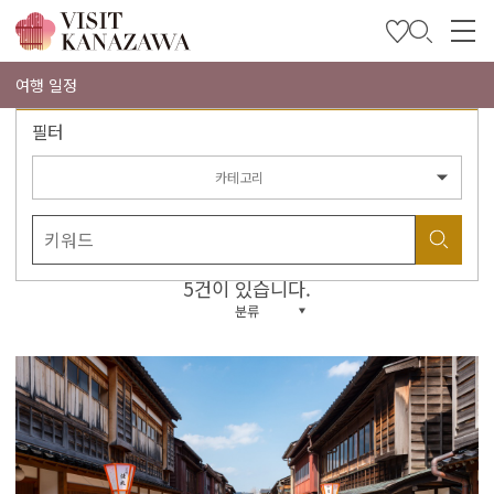
특집
여행 일정
필터
관광
여행 계획 세우기
카테고리
Travel Trade and Media
Languages
5건이 있습니다.
분류
more