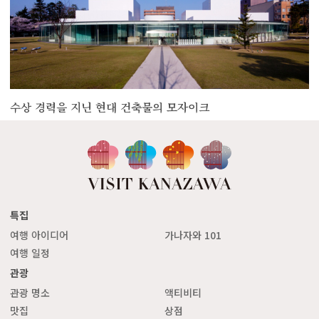
수상 경력을 지닌 현대 건축물의 모자이크
특집
여행 아이디어
가나자와 101
여행 일정
관광
관광 명소
액티비티
맛집
상점