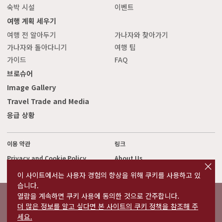
숙박 시설
이벤트
여행 계획 세우기
여행 전 알아두기
가나자와 찾아가기
가나자와 돌아다니기
여행 팁
가이드
FAQ
브로슈어
Image Gallery
Travel Trade and Media
응급 상황
이용 약관
링크
cl
Privacy and Cookie Policy
About Us
o
s
Contact Us
이 사이트에서는 사용자 경험의 향상을 위해 쿠키를 사용하고 있
e
습니다.
열람을 계속하면 쿠키 사용에 동의한 것으로 간주합니다.
©2022 Kanazawa City Tourism Association.
더 많은 정보를 알고 싶다면 본 사이트의 쿠키 정책을 참조해 주
The copyright for the Website contents is held by the Association.
It is forbidden to replicate or reprint the contents of the Website
세요.