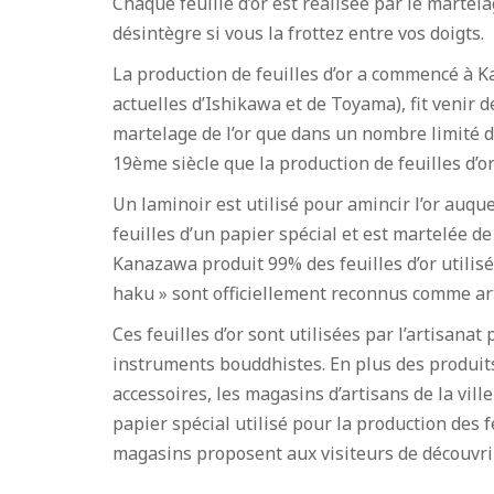
Chaque feuille d’or est réalisée par le martela
désintègre si vous la frottez entre vos doigts.
La production de feuilles d’or a commencé à K
actuelles d’Ishikawa et de Toyama), fit venir
martelage de l’or que dans un nombre limité de
19ème siècle que la production de feuilles d’o
Un laminoir est utilisé pour amincir l’or auque
feuilles d’un papier spécial et est martelée d
Kanazawa produit 99% des feuilles d’or utilis
haku » sont officiellement reconnus comme art
Ces feuilles d’or sont utilisées par l’artisanat
instruments bouddhistes. En plus des produits a
accessoires, les magasins d’artisans de la vi
papier spécial utilisé pour la production des f
magasins proposent aux visiteurs de découvrir l