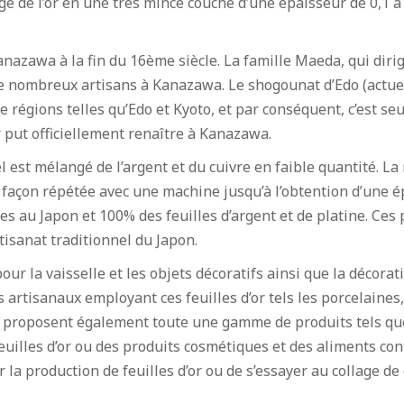
ge de l’or en une très mince couche d’une épaisseur de 0,1 à 
anazawa à la fin du 16ème siècle. La famille Maeda, qui diri
 de nombreux artisans à Kanazawa. Le shogounat d’Edo (actuel
 régions telles qu’Edo et Kyoto, et par conséquent, c’est se
r put officiellement renaître à Kanazawa.
l est mélangé de l’argent et du cuivre en faible quantité. La
e façon répétée avec une machine jusqu’à l’obtention d’une é
ées au Japon et 100% des feuilles d’argent et de platine. 
isanat traditionnel du Japon.
 pour la vaisselle et les objets décoratifs ainsi que la décora
rtisanaux employant ces feuilles d’or tels les porcelaines, o
lle proposent également toute une gamme de produits tels qu
euilles d’or ou des produits cosmétiques et des aliments conte
a production de feuilles d’or ou de s’essayer au collage de c