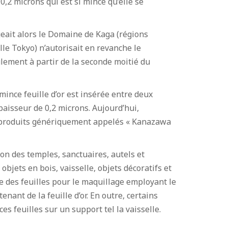
0,2 microns qui est si mince qu’elle se
geait alors le Domaine de Kaga (régions
le Tokyo) n’autorisait en revanche le
ulement à partir de la seconde moitié du
 mince feuille d’or est insérée entre deux
paisseur de 0,2 microns. Aujourd’hui,
Ces produits génériquement appelés « Kanazawa
tion des temples, sanctuaires, autels et
bjets en bois, vaisselle, objets décoratifs et
e des feuilles pour le maquillage employant le
nant de la feuille d’or. En outre, certains
es feuilles sur un support tel la vaisselle.