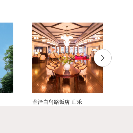
金泽白鸟路饭店 山乐
石川