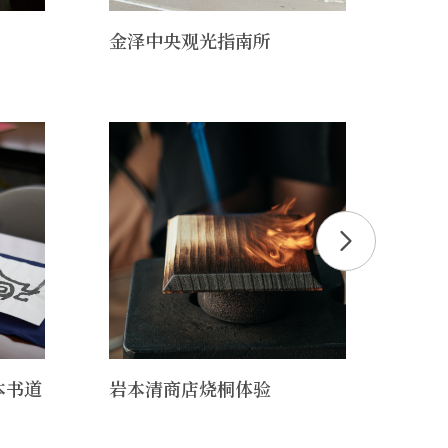
金泽中央观光指南所
金泽
本书道
岩本清商店烧桐体验
在金
可数
作室