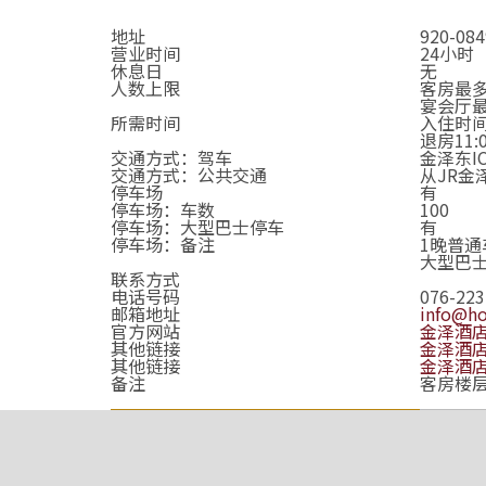
地址
920-
营业时间
24小时
休息日
无
人数上限
客房最多
宴会厅最
所需时间
入住时间1
退房11:
交通方式：驾车
金泽东I
交通方式：公共交通
从JR金
停车场
有
停车场：车数
100
停车场：大型巴士停车
有
停车场：备注
1晚普通
大型巴士
联系方式
电话号码
076-223
邮箱地址
info@ho
官方网站
金泽酒店
其他链接
金泽酒店 
其他链接
金泽酒店 
备注
客房楼层