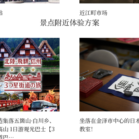
站
近江町市场
景点附近体验方案
造集落五箇山·白川乡、
坐落在金泽市中心的日
高山 1日游观光巴士【3
教室！
道巴…