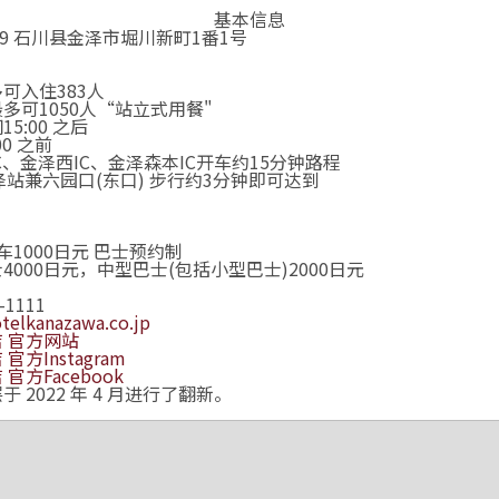
基本信息
0849 石川县金泽市堀川新町1番1号
可入住383人
多可1050人“站立式用餐"
5:00 之后
00 之前
C、金泽西IC、金泽森本IC开车约15分钟路程
泽站兼六园口(东口) 步行约3分钟即可达到
车1000日元 巴士预约制
4000日元，中型巴士(包括小型巴士)2000日元
-1111
telkanazawa.co.jp
 官方网站
官方Instagram
官方Facebook
于 2022 年 4 月进行了翻新。