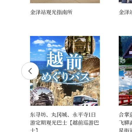
金泽站观光指南所
金泽
统技
东寻坊、丸冈城、永平寺1日
合掌
游定期观光巴士【越前巡游巴
飞驒
士】
星街