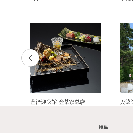
金泽迎宾馆 金茶寮总店
天德
特集