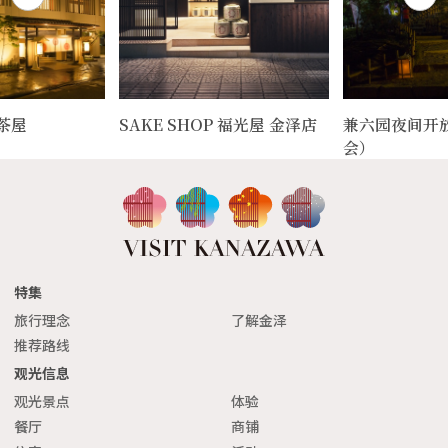
茶屋
SAKE SHOP 福光屋 金泽店
兼六园夜间开
会）
特集
旅行理念
了解金泽
推荐路线
观光信息
观光景点
体验
餐厅
商铺