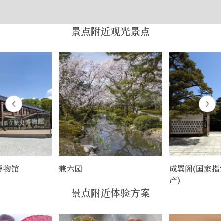
景点附近观光景点
博物馆
兼六园
成巽阁(国家
产)
景点附近体验方案