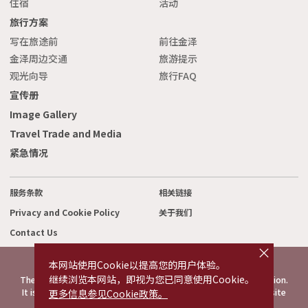
住宿
活动
旅行方案
写在旅途前
前往金泽
金泽周边交通
旅游提示
观光向导
旅行FAQ
宣传册
Image Gallery
Travel Trade and Media
紧急情况
服务条款
相关链接
Privacy and Cookie Policy
关于我们
Contact Us
cl
o
s
本网站使用Cookie以提高您的用户体验。
e
©2022 Kanazawa City Tourism Association.
继续浏览本网站，即视为您已同意使用Cookie。
The copyright for the Website contents is held by the Association.
It is forbidden to replicate or reprint the contents of the Website
更多信息参见Cookie政策。
without permission.