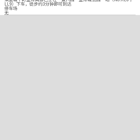
LL9）下车，徒步约3分钟即可到达
停车场
无