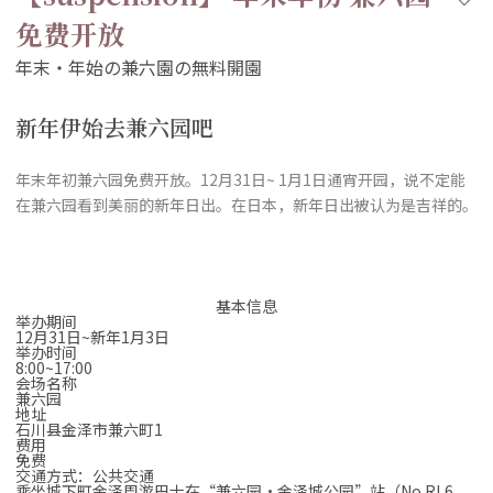
免费开放
新年伊始去兼六园吧
年末年初兼六园免费开放。12月31日~ 1月1日通宵开园，说不定能
在兼六园看到美丽的新年日出。在日本，新年日出被认为是吉祥的。
基本信息
举办期间
12月31日~新年1月3日
举办时间
8:00~17:00
会场名称
兼六园
地址
石川县金泽市兼六町1
费用
免费
交通方式：公共交通
乘坐城下町金泽周游巴士在“兼六园·金泽城公园”站（No.RL6 ，