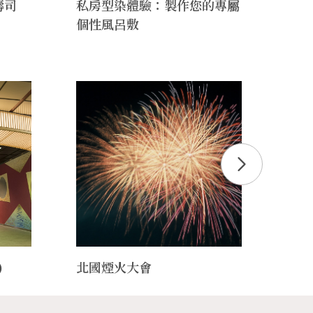
壽司
私房型染體驗：製作您的專屬
手袋
個性風呂敷
法與
)
北國煙火大會
CR