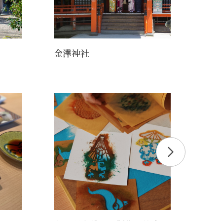
金澤神社
成巽