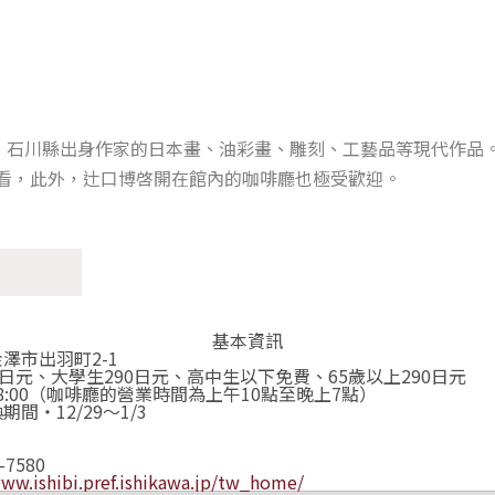
、石川縣出身作家的日本畫、油彩畫、雕刻、工藝品等現代作品
一看，此外，辻口博啓開在館內的咖啡廳也極受歡迎。
基本資訊
澤市出羽町2-1
0日元、大學生290日元、高中生以下免費、65歲以上290日元
～18:00（咖啡廳的營業時間為上午10點至晚上7點）
間・12/29～1/3
-7580
www.ishibi.pref.ishikawa.jp/tw_home/