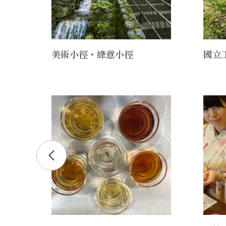
美術小徑・綠意小徑
國立