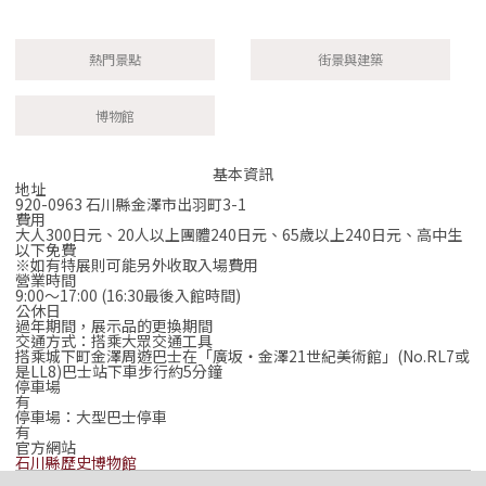
熱門景點
街景與建築
博物館
基本資訊
地址
920-0963 石川縣金澤市出羽町3-1
費用
大人300日元、20人以上團體240日元、65歲以上240日元、高中生
以下免費
※如有特展則可能另外收取入場費用
營業時間
9:00～17:00 (16:30最後入館時間)
公休日
過年期間，展示品的更換期間
交通方式：搭乘大眾交通工具
搭乘城下町金澤周遊巴士在「廣坂‧金澤21世紀美術館」(No.RL7或
是LL8)巴士站下車步行約5分鐘
停車場
有
停車場：大型巴士停車
有
官方網站
石川縣歷史博物館