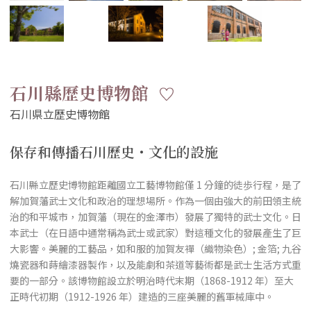
石川縣歷史博物館
保存和傳播石川歷史・文化的設施
石川縣立歷史博物館距離國立工藝博物館僅 1 分鐘的徒歩行程，是了
解加賀藩武士文化和政治的理想場所。作為一個由強大的前田領主統
治的和平城市，加賀藩（現在的金澤市）發展了獨特的武士文化。日
本武士（在日語中通常稱為武士或武家）對這種文化的發展產生了巨
大影響。美麗的工藝品，如和服的加賀友禪（織物染色）; 金箔; 九谷
燒瓷器和蒔繪漆器製作，以及能劇和茶道等藝術都是武士生活方式重
要的一部分。該博物館設立於明治時代末期（1868-1912 年）至大
正時代初期（1912-1926 年）建造的三座美麗的舊軍械庫中。