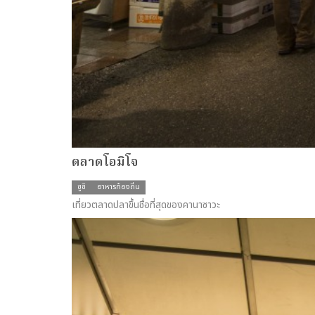
ตลาดโอมิโจ
ซูชิ
อาหารท้องถิ่น
เที่ยวตลาดปลาขึ้นชื่อที่สุดของคานาซาวะ
more