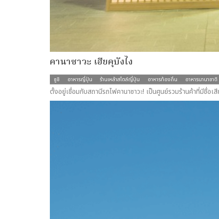
คานาซาวะ เฮียคุบังไง
ซูชิ
อาหารญี่ปุ่น
ร้านเหล้าสไตล์ญี่ปุ่น
อาหารท้องถิ่น
อาหารนานาชาติ
ตั้งอยู่เชื่อมกับสถานีรถไฟคานาซาวะ! เป็นศูนย์รวมร้านค้าที่มีชื่อเส
more