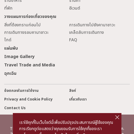
ร้านอาหาร
ร้านค้า
ที่พัก
อีเวนต์
วางแผนการท่องเที่ยวของคุณ
สิ่งที่ต้องทราบก่อนไป
การเดินทางไปยังคานาซาวะ
การเดินทางรอบคานาซาวะ
เคล็ดลับการเดินทาง
ไกด์
FAQ
แผ่นพับ
Image Gallery
Travel Trade and Media
ฉุกเฉิน
ข้อตกลงในการใช้งาน
ลิงก์
Privacy and Cookie Policy
เกี่ยวกับเรา
Contact Us
cl
o
s
เราใช้คุกกี้ในเว็บไซต์นี้เพื่อปรับปรุงประสบการณ์ผู้ใช้ของคุณ
e
©2022 Kanazawa City Tourism Association.
การเรียกดูต่อแสดงว่าคุณยอมรับการใช้คุกกี้ของเรา
The copyright for the Website contents is held by the Association.