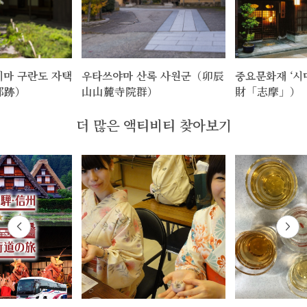
마 구란도 자택
우타쓰야마 산록 사원군（卯辰
중요문화재 ‘
邸跡）
山山麓寺院群）
財「志摩」）
더 많은 액티비티 찾아보기