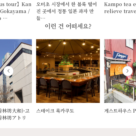
us tour】Kan
오미초 시장에서 한 블록 떨어
Kampo tea e
～Gokayama /
진 곳에서 정통 일본 과자 만
relieve trave
o …
들…
이런 건 어떠세요?
香林坊大和)·고
스테이크 록카쿠도
게스트하우스 Po
香林坊アトリ