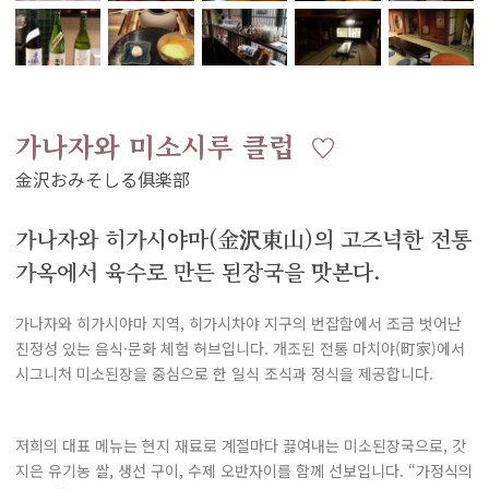
가나자와 미소시루 클럽
가나자와 히가시야마(金沢東山)의 고즈넉한 전통
가옥에서 육수로 만든 된장국을 맛본다.
가나자와 히가시야마 지역, 히가시차야 지구의 번잡함에서 조금 벗어난
진정성 있는 음식·문화 체험 허브입니다. 개조된 전통 마치야(町家)에서
시그니처 미소된장을 중심으로 한 일식 조식과 정식을 제공합니다.
저희의 대표 메뉴는 현지 재료로 계절마다 끓여내는 미소된장국으로, 갓
지은 유기농 쌀, 생선 구이, 수제 오반자이를 함께 선보입니다. “가정식의