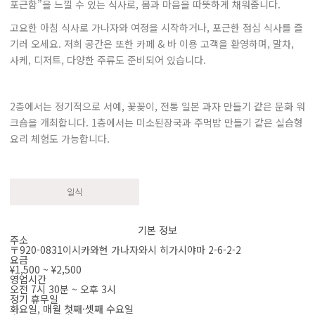
포근함”을 느낄 수 있는 식사로, 몸과 마음을 따뜻하게 채워줍니다.
고요한 아침 식사로 가나자와 여정을 시작하거나, 포근한 점심 식사를 즐
기러 오세요. 저희 공간은 또한 카페 & 바 이용 고객을 환영하며, 말차,
사케, 디저트, 다양한 주류도 준비되어 있습니다.
2층에서는 정기적으로 서예, 꽃꽂이, 전통 일본 과자 만들기 같은 문화 워
크숍을 개최합니다. 1층에서는 미소된장국과 주먹밥 만들기 같은 실습형
요리 체험도 가능합니다.
일식
기본 정보
주소
〒920-0831이시카와현 가나자와시 히가시야마 2-6-2-2
요금
¥1,500 ~ ¥2,500
영업시간
오전 7시 30분 ~ 오후 3시
정기 휴무일
화요일, 매월 첫째·셋째 수요일