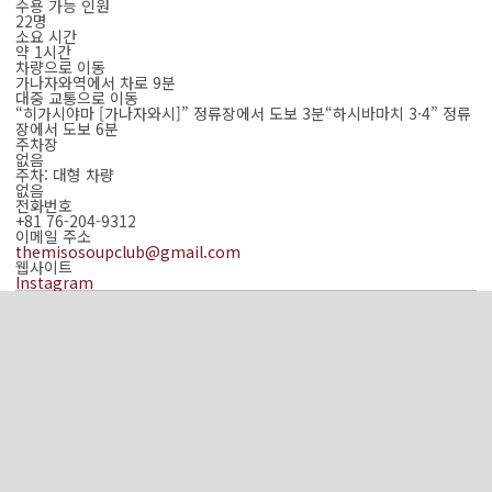
수용 가능 인원
22명
소요 시간
약 1시간
차량으로 이동
가나자와역에서 차로 9분
대중 교통으로 이동
“히가시야마 [가나자와시]” 정류장에서 도보 3분“하시바마치 3·4” 정류
장에서 도보 6분
주차장
없음
주차: 대형 차량
없음
전화번호
+81 76-204-9312
이메일 주소
themisosoupclub@gmail.com
웹사이트
Instagram