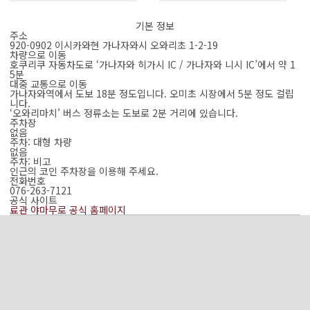
기본 정보
주소
920-0902 이시카와현 가나자와시 오와리초 1-2-19
차량으로 이동
호쿠리쿠 자동차도로 ‘가나자와 히가시 IC / 가나자와 니시 IC’에서 약 1
5분
대중 교통으로 이동
가나자와역에서 도보 18분 정도입니다. 오미초 시장에서 5분 정도 걸립
니다.
‘오와리마치’ 버스 정류소는 도보로 2분 거리에 있습니다.
주차장
없음
주차: 대형 차량
없음
주차: 비고
인근의 코인 주차장을 이용해 주세요.
전화번호
076-263-7121
공식 사이트
료관 야마무로 공식 홈페이지