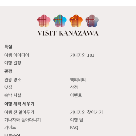
특집
여행 아이디어
가나자와 101
여행 일정
관광
관광 명소
액티비티
맛집
상점
숙박 시설
이벤트
여행 계획 세우기
여행 전 알아두기
가나자와 찾아가기
가나자와 돌아다니기
여행 팁
가이드
FAQ
브로슈어