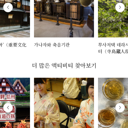
시마’（重要文化
가나자와 축음기관
무사저택 데라시
터（寺島蔵人
더 많은 액티비티 찾아보기