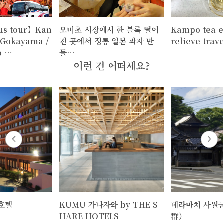
us tour】Kan
오미초 시장에서 한 블록 떨어
Kampo tea e
～Gokayama /
진 곳에서 정통 일본 과자 만
relieve trave
o …
들…
이런 건 어떠세요?
호텔
KUMU 가나자와 by THE S
데라마치 사원
HARE HOTELS
群）