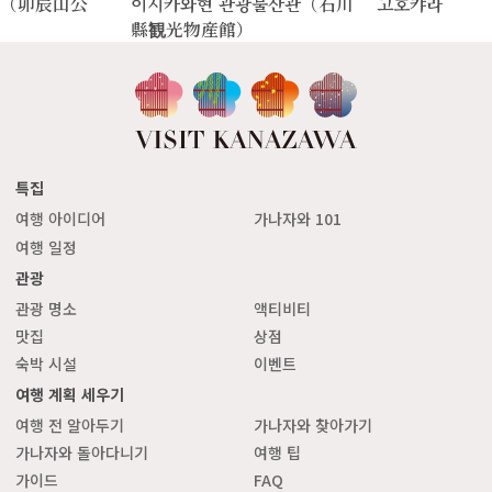
원（卯辰山公
이시카와현 관광물산관（石川
고호캬라
縣観光物産館）
특집
여행 아이디어
가나자와 101
여행 일정
관광
관광 명소
액티비티
맛집
상점
숙박 시설
이벤트
여행 계획 세우기
여행 전 알아두기
가나자와 찾아가기
가나자와 돌아다니기
여행 팁
가이드
FAQ