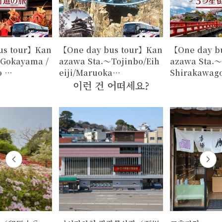
us tour】Kan
【One day bus tour】Kan
【One day b
～Gokayama /
azawa Sta.～Tojinbo/Eih
azawa Sta.
o …
eiji/Maruoka…
Shirakawag
이런 건 어떠세요?