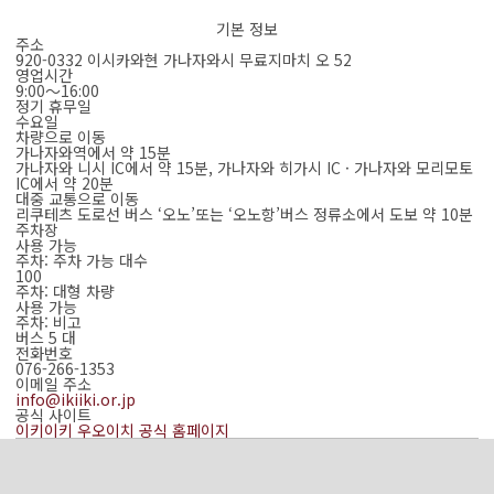
기본 정보
주소
920-0332 이시카와현 가나자와시 무료지마치 오 52
영업시간
9:00～16:00
정기 휴무일
수요일
차량으로 이동
가나자와역에서 약 15분
가나자와 니시 IC에서 약 15분, 가나자와 히가시 IC · 가나자와 모리모토
IC에서 약 20분
대중 교통으로 이동
리쿠테츠 도로선 버스 ‘오노’또는 ‘오노항’버스 정류소에서 도보 약 10분
주차장
사용 가능
주차: 주차 가능 대수
100
주차: 대형 차량
사용 가능
주차: 비고
버스 5 대
전화번호
076-266-1353
이메일 주소
info@ikiiki.or.jp
공식 사이트
이키이키 우오이치 공식 홈페이지