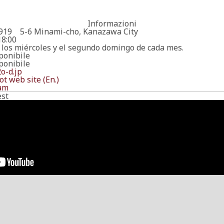
Informazioni
19 5-6 Minami-cho, Kanazawa City
8:00
 los miércoles y el segundo domingo de cada mes.
ponibile
ponibile
o-d.jp
t web site (En.)
am
st