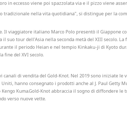
d'oro in eccesso viene poi spazzolata via e il pizzo viene assem
tradizionale nella vita quotidiana", si distingue per la combi
e. Il viaggiatore italiano Marco Polo presentò il Giappone co
 il suo tour dell'Asia nella seconda metà del XIII secolo. La f
rante il periodo Heian e nel tempio Kinkaku-ji di Kyoto dur
a fine del XVI secolo.
i canali di vendita del Gold-Knot. Nel 2019 sono iniziate le
ti Uniti, hanno consegnato i prodotti anche al J. Paul Getty
o Kengo Kuma.Gold-Knot abbraccia il sogno di diffondere le 
ndo verso nuove vette.