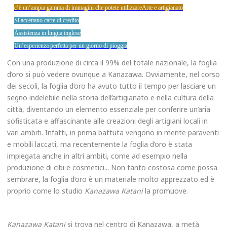
c’è un’ampia gamma di immagini che potete utilizzareArte e artigianato
Si accettano carte di credito
Assistenza in lingua inglese
Un’esperienza perfetta per un giorno di pioggia
Con una produzione di circa il 99% del totale nazionale, la foglia
d’oro si può vedere ovunque a Kanazawa. Ovviamente, nel corso
dei secoli, la foglia d’oro ha avuto tutto il tempo per lasciare un
segno indelebile nella storia dell’artigianato e nella cultura della
città, diventando un elemento essenziale per conferire un’aria
sofisticata e affascinante alle creazioni degli artigiani locali in
vari ambiti. Infatti, in prima battuta vengono in mente paraventi
e mobili laccati, ma recentemente la foglia d’oro è stata
impiegata anche in altri ambiti, come ad esempio nella
produzione di cibi e cosmetici... Non tanto costosa come possa
sembrare, la foglia d’oro è un materiale molto apprezzato ed è
proprio come lo studio
Kanazawa Katani
la promuove.
Kanazawa Katani
si trova nel centro di Kanazawa, a metà