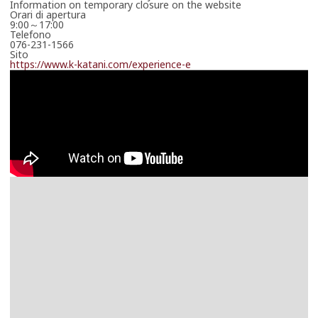
Information on temporary closure on the website
Orari di apertura
Attendi qualche istante la risposta dell’organizzatore.
9:00～17:00
*La prenotazione non è ancora confermata.
Telefono
076-231-1566
Sito
https://www.k-katani.com/experience-e