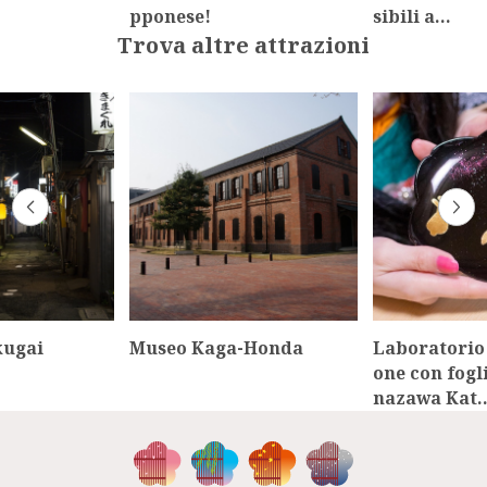
pponese!
sibili a…
Trova altre attrazioni
kugai
Museo Kaga-Honda
Laboratorio 
one con fogl
nazawa Kat