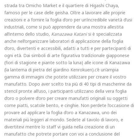
strada tra Omicho Market e il quartiere di Higashi Chaya,
famoso per le case delle geisha. Oltre a lavorare alle proprie
creazioni e a fornire la foglia d’oro per un’incredibile varietà d’usi
industriali, come si può apprendere da una mostra allestita
all’interno dello studio,
Kanazawa Katani
si è specializzata
anche nell’organizzare laboratori di applicazione della foglia
d’oro, divertenti e accessibili, adatti a tutti e per partecipanti di
ogni età. Dai simboli di arte figurativa tradizionale giapponese
(fiori di stagione e piante sotto la luna) alle icone di Kanazawa
(la lanterna di pietra del giardino Kenrokuen).c’è un’ampia
gamma di immagini che potete utilizzare per creare il vostro
manufatto. Dopo aver scelto tra più di 40 tipi di mascherine da
stencil pronte all’uso, i participanti utilizzano della vera foglia
d’oro o polvere d’oro per creare manufatti originali su oggetti
come piatti, scatole bento, e cinghie. Non perdete l’occasione di
provare ad applicare la foglia d’oro a Kanazawa, uno dei
materiali più leggeri al mondo. Sedete al tavolo di lavoro, e
divertitevi mentre lo staff vi guida nella creazione di un
manufatto che potrete portare con voi a conclusione del