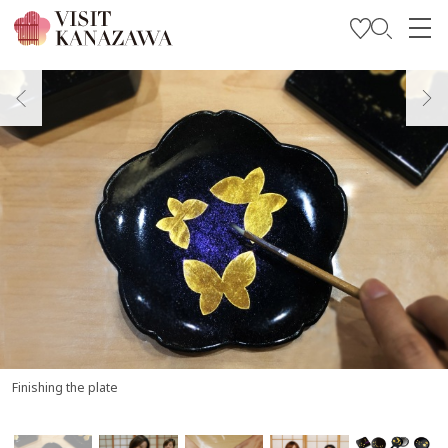
Trova l’ispirazione
Esplora
Programma il tuo viaggio
Travel Trade and Media
Languages