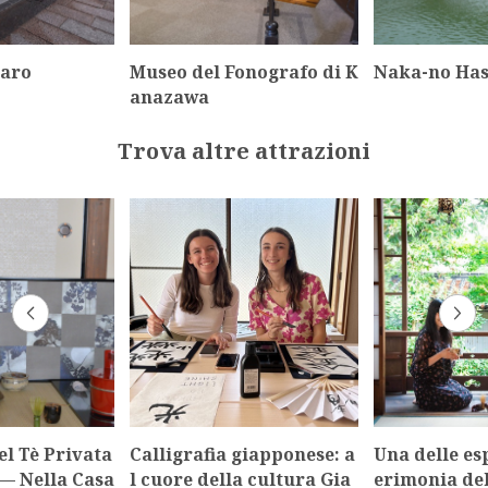
karo
Museo del Fonografo di K
Naka-no Has
anazawa
Trova altre attrazioni
l Tè Privata
Calligrafia giapponese: a
Una delle es
— Nella Casa
l cuore della cultura Gia
erimonia del