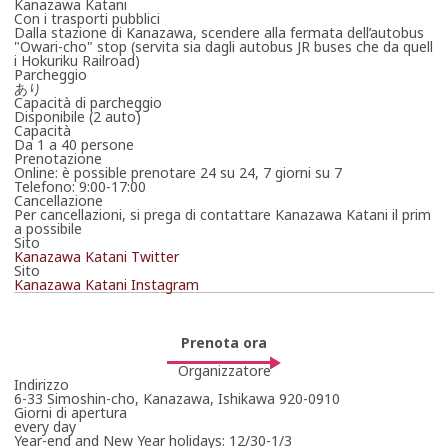
Kanazawa Katani
Con i trasporti pubblici
Dalla stazione di Kanazawa, scendere alla fermata dell’autobus
"Owari-cho" stop (servita sia dagli autobus JR buses che da quell
i Hokuriku Railroad)
Parcheggio
あり
Capacità di parcheggio
Disponibile (2 auto)
Capacità
Da 1 a 40 persone
Prenotazione
Online: è possible prenotare 24 su 24, 7 giorni su 7
Telefono: 9:00-17:00
Cancellazione
Prenota ora
Per cancellazioni, si prega di contattare Kanazawa Katani il prim
a possibile
Sito
+81-76-231-1566
Kanazawa Katani Twitter
Sito
Orari per contatti telefonici
Kanazawa Katani Instagram
9:00～17:00 (The reservation of the day is until
16:00)(For the gold leaf pasting experience
reservation)
Prenota ora
Organizzatore
Prenota via Internet
Indirizzo
6-33 Simoshin-cho, Kanazawa, Ishikawa 920-0910
Mi collegherò ora a un sito esterno
Giorni di apertura
Gold leaf pasting experience reservation link
every day
Gold leaf pasting experience reservation link
Year-end and New Year holidays: 12/30-1/3