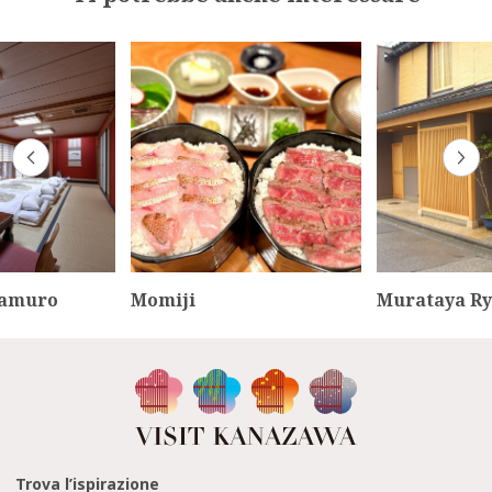
mamuro
Momiji
Murataya R
Trova l’ispirazione