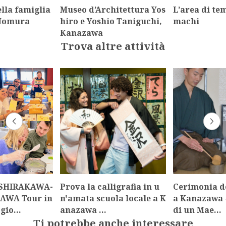
lla famiglia
Museo d’Architettura Yos
L’area di tem
 Nomura
hiro e Yoshio Taniguchi,
machi
Kanazawa
Trova altre attività
SHIRAKAWA-
Prova la calligrafia in u
Cerimonia de
AWA Tour in
n'amata scuola locale a K
a Kanazawa 
 gio…
anazawa …
di un Mae…
Ti potrebbe anche interessare