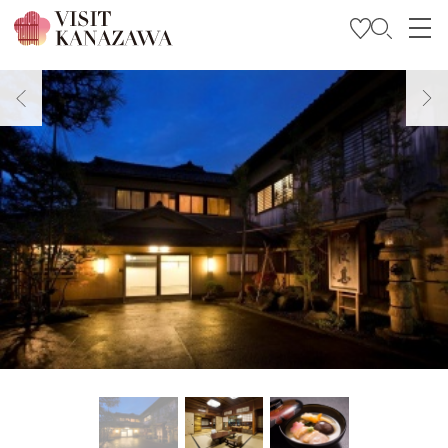
Trova l’ispirazione
Esplora
Programma il tuo viaggio
Travel Trade and Media
Languages