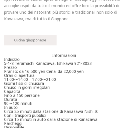
accoglie ospiti da tutto il mondo ed offre loro la prossibilità di
provare uno dei ristoranti più storici e tradizionali non solo di
Kanazawa, ma di tutto il Giappone.
Cucina giapponese
Informazioni
Indirizzo
5-1-8 Teramachi Kanazawa, Ishikawa 921-8033
Prezzo
Pranzo: da 16,500 yen Cena: da 22,000 yen
Orari di apertura
11:00〜14:00 17:00〜21:00
Giorni fissi di chiusura
Chiuso in giorni irregolari
Capacità
Fino a 150 persone
Durata
90〜120 minuti
In auto
Circa 25 minuti dalla stazione di Kanazawa Nishi IC
Con i trasporti pubblici
Circa 15 minuti in auto dalla stazione di Kanazawa
Parcheggi
Disponibile