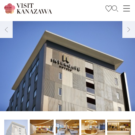
Trova l’ispirazione
Esplora
Programma il tuo viaggio
Travel Trade and Media
Languages