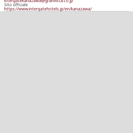
intergatekanazawa@granvista.co.jp
Sito ufficiale
https://www.intergatehotels.jp/en/kanazawa/