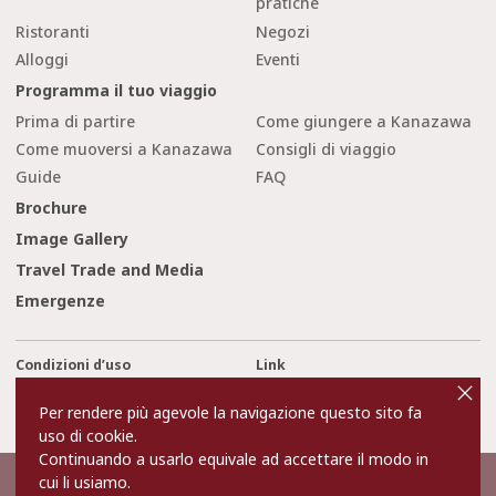
pratiche
Ristoranti
Negozi
Alloggi
Eventi
Programma il tuo viaggio
Prima di partire
Come giungere a Kanazawa
Come muoversi a Kanazawa
Consigli di viaggio
Guide
FAQ
Brochure
Image Gallery
Travel Trade and Media
Emergenze
Condizioni d’uso
Link
cl
o
Privacy and Cookie Policy
Chi siamo
s
Per rendere più agevole la navigazione questo sito fa
e
Contact Us
uso di cookie.
Continuando a usarlo equivale ad accettare il modo in
cui li usiamo.
©2022 Kanazawa City Tourism Association.