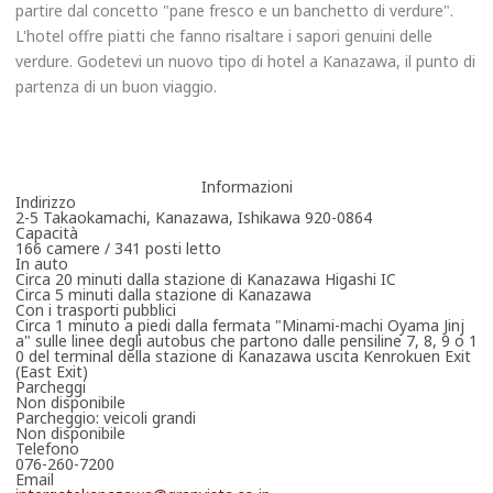
partire dal concetto "pane fresco e un banchetto di verdure".
L'hotel offre piatti che fanno risaltare i sapori genuini delle
verdure. Godetevi un nuovo tipo di hotel a Kanazawa, il punto di
partenza di un buon viaggio.
Informazioni
Indirizzo
2-5 Takaokamachi, Kanazawa, Ishikawa 920-0864
Capacità
166 camere / 341 posti letto
In auto
Circa 20 minuti dalla stazione di Kanazawa Higashi IC
Circa 5 minuti dalla stazione di Kanazawa
Con i trasporti pubblici
Circa 1 minuto a piedi dalla fermata "Minami-machi Oyama Jinj
a" sulle linee degli autobus che partono dalle pensiline 7, 8, 9 o 1
0 del terminal della stazione di Kanazawa uscita Kenrokuen Exit
(East Exit)
Parcheggi
Non disponibile
Parcheggio: veicoli grandi
Non disponibile
Telefono
076-260-7200
Email