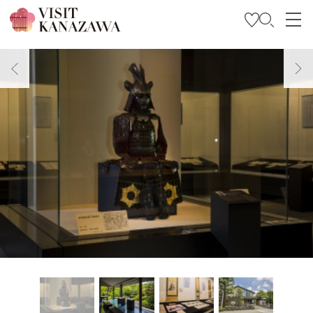
Inspírese
Explore
Planee su viaje
Travel Trade and Media
Languages