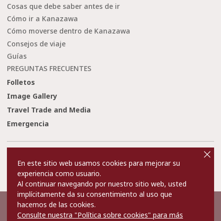
Cosas que debe saber antes de ir
Cómo ir a Kanazawa
Cómo moverse dentro de Kanazawa
Consejos de viaje
Guías
PREGUNTAS FRECUENTES
Folletos
Image Gallery
Travel Trade and Media
Emergencia
cl
o
Condiciones de uso
Enlaces
s
En este sitio web usamos cookies para mejorar su
e
Privacy and Cookie Policy
Sobre nosotros
experiencia como usuario.
Contact Us
Al continuar navegando por nuestro sitio web, usted
implícitamente da su consentimiento al uso que
hacemos de las cookies.
©2022 Kanazawa City Tourism Association.
Consulte nuestra "Política sobre cookies" para más
The copyright for the Website contents is held by the Association.