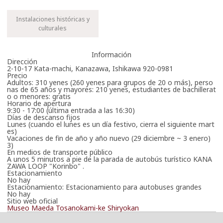
Instalaciones históricas y
culturales
Información
Dirección
2-10-17 Kata-machi, Kanazawa, Ishikawa 920-0981
Precio
Adultos: 310 yenes (260 yenes para grupos de 20 o más), perso
nas de 65 años y mayores: 210 yenes, estudiantes de bachillerat
o o menores: gratis
Horario de apertura
9:30 - 17:00 (última entrada a las 16:30)
Días de descanso fijos
Lunes (cuando el lunes es un día festivo, cierra el siguiente mart
es)
Vacaciones de fin de año y año nuevo (29 diciembre ~ 3 enero)
3)
En medios de transporte público
A unos 5 minutos a pie de la parada de autobús turístico KANA
ZAWA LOOP "Korinbo" .
Estacionamiento
No hay
Estacionamiento: Estacionamiento para autobuses grandes
No hay
Sitio web oficial
Museo Maeda Tosanokami-ke Shiryokan