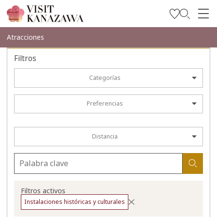
Inspírese
Atracciones
Explore
Filtros
Planee su viaje
Categorías
Travel Trade and Media
Preferencias
Languages
Distancia
Filtros activos
Instalaciones históricas y culturales