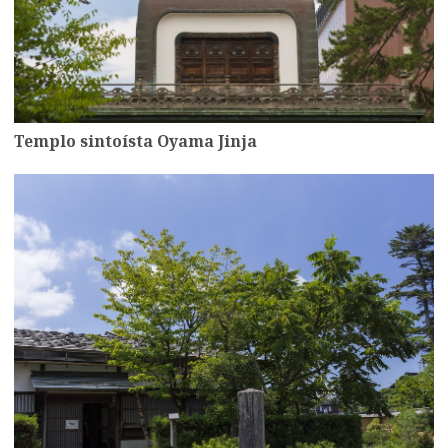
Templo sintoísta Oyama Jinja
more