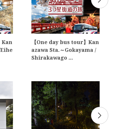
】Kan
【One day bus tour】Kan
Exc
/Eihe
azawa Sta.～Gokayama /
rfe
Shirakawago …
atr