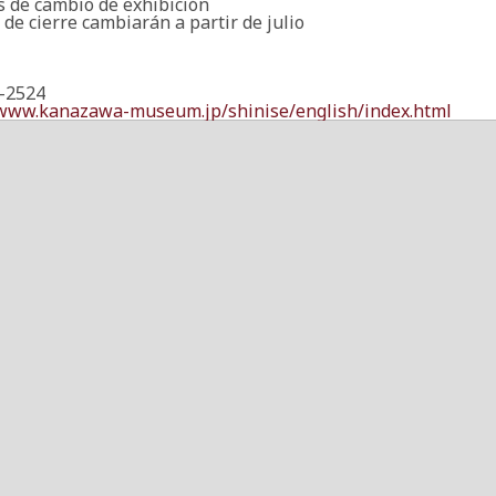
s de cambio de exhibición
 de cierre cambiarán a partir de julio
-2524
/www.kanazawa-museum.jp/shinise/english/index.html