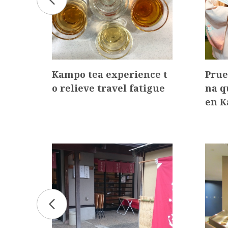
con
Kampo tea experience t
Prue
anaz
o relieve travel fatigue
na q
en 