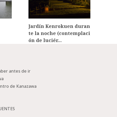
Jardín Kenrokuen duran
Kin
te la noche (contemplaci
ón de luciér…
ber antes de ir
wa
ntro de Kanazawa
UENTES