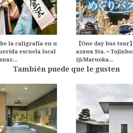
be la caligrafía en u
【One day bus tour
uerida escuela local
azawa Sta.～Tojinbo
Kanaz…
iji/Maruoka…
También puede que le gusten