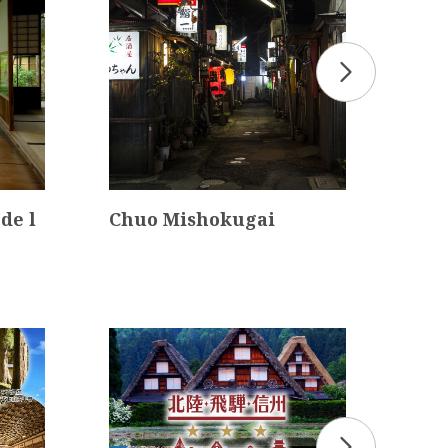
de l
Chuo Mishokugai
Cas
chi