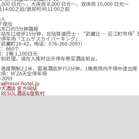
,000 日元～，大床房 8,000 日元～，双床房 10,000 日元～
14:00之后/退房时间:11:00之前
9人
0个座位
站东口约5分钟路程
站东口徒步15分钟，北陆铁道巴士·“武藏辻 · 近江町市场
费停车场「エムザスカイパーキング」
藏町16-42，电话：076-260-2093）
：660个
1晚 1,100日元
折扣处理，请在入库时出示停车券至酒店前台。
高度限制2.1米，距离酒店步行3分钟，1晚费用内不得中途出库
场：M'ZA天空停车场
-2093
a@resol-hotel.jp
大酒店 官方网站
RESOL酒店&度假村