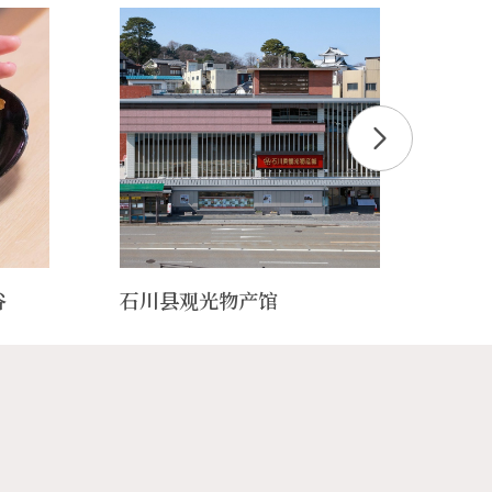
谷
石川县观光物产馆
金泽