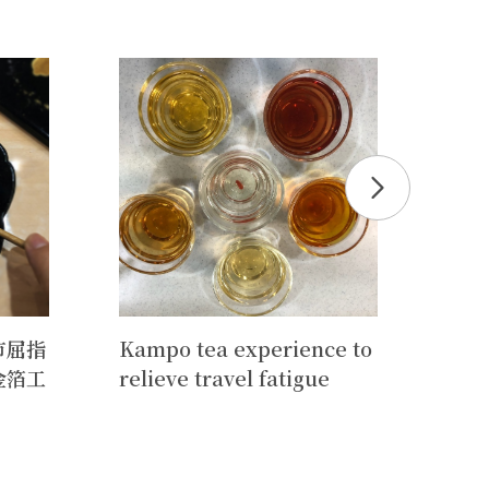
市屈指
Kampo tea experience to
日本
金箔工
relieve travel fatigue