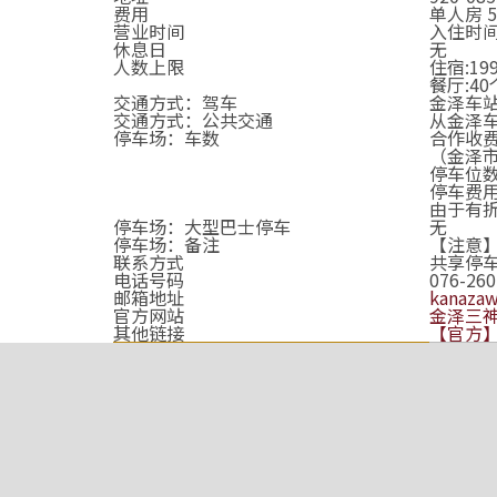
费用
单人房 5
营业时间
入住时间:
休息日
无
人数上限
住宿:19
餐厅:4
交通方式：驾车
金泽车
交通方式：公共交通
从金泽车
停车场：车数
合作收
（金泽市武
停车位数
停车费用：
由于有
停车场：大型巴士停车
无
停车场：备注
【注意】
联系方式
共享停车
电话号码
076-260
邮箱地址
kanazaw
官方网站
金泽三神
其他链接
【官方】