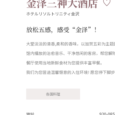
金泽三神大酒店
放松五感，感受“金泽”！
大堂淡淡的清香,柔和的香味，以加贺五彩为主
馆内播放的治愈音乐、干净悠闲的客房，帮您解
餐厅使用当地新鲜食材为您提供丰富早餐。
我们为您营造温馨惬意的入住环境! 愿您停下脚步
各国料理
地址
920-0