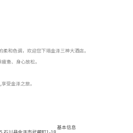
题的柔和色调，欢迎您下塌金泽三神大酒店。
除疲惫、身心放松。
,享受金泽之旅。
基本信息
855 石川县金泽市武藏町1-18