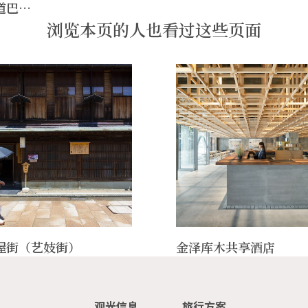
道巴…
浏览本页的人也看过这些页面
屋街（艺妓街）
金泽库木共享酒店
观光信息
旅行方案