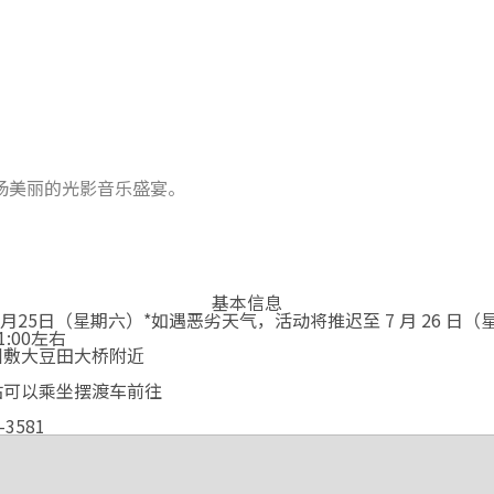
一场美丽的光影音乐盛宴。
基本信息
年7月25日（星期六）*如遇恶劣天气，活动将推迟至 7 月 26 日
21:00左右
川敷大豆田大桥附近
站可以乘坐摆渡车前往
-3581