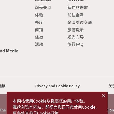
观光景点
写在旅途前
体验
前往金泽
餐厅
金泽周边交通
商铺
旅游提示
住宿
观光向导
活动
旅行FAQ
and Media
链接
Privacy and Cookie Policy
关
cl
o
s
本网站使用Cookie以提高您的用户体验。
e
©2022 Kanazawa City Tourism Association.
继续浏览本网站，即视为您已同意使用Cookie。
The copyright for the Website contents is held by the Association
更多信息参见Cookie政策。