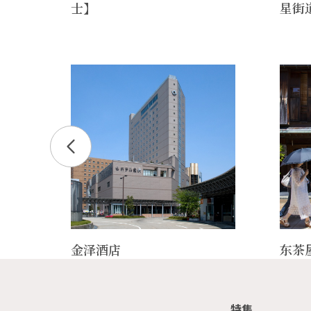
士】
星街
金泽酒店
东茶
特集