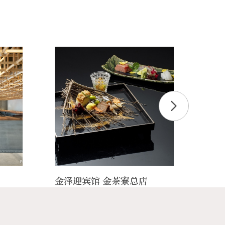
金泽迎宾馆 金茶寮总店
九谷