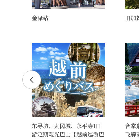
金泽站
旧加
作传
东寻坊、丸冈城、永平寺1日
合掌
游定期观光巴士【越前巡游巴
飞驒