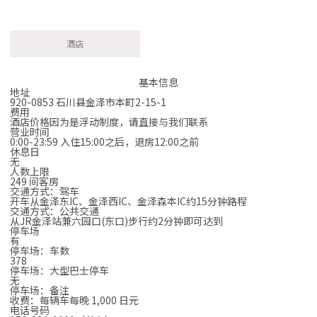
酒店
基本信息
地址
920-0853 石川县金泽市本町2-15-1
费用
酒店价格因为是浮动制度，请直接与我们联系
营业时间
0:00-23:59 入住15:00之后，退房12:00之前
休息日
无
人数上限
249 间客房
交通方式：驾车
开车从金泽东IC、金泽西IC、金泽森本IC约15分钟路程
交通方式：公共交通
从JR金泽站兼六园口(东口)步行约2分钟即可达到
停车场
有
停车场：车数
378
停车场：大型巴士停车
无
停车场：备注
收费：每辆车每晚 1,000 日元
电话号码