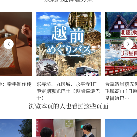
验：亲手制作传
东寻坊、丸冈城、永平寺1日
合掌造集落五
游定期观光巴士【越前巡游巴
飞驒高山 1日
士】
星街道巴…
浏览本页的人也看过这些页面