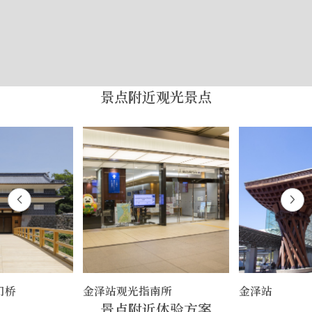
景点附近观光景点
门桥
金泽站观光指南所
金泽站
景点附近体验方案