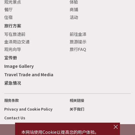
观光景点
体验
餐厅
商铺
住宿
活动
旅行方案
写在旅途前
前往金泽
金泽周边交通
旅游提示
观光向导
旅行FAQ
宣传册
Image Gallery
Travel Trade and Media
紧急情况
服务条款
相关链接
Privacy and Cookie Policy
关于我们
Contact Us
cl
o
s
本网站使用Cookie以提高您的用户体验。
e
©2022 Kanazawa City Tourism Association.