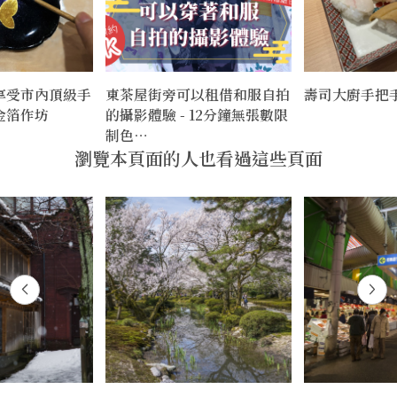
享受市內頂級手
東茶屋街旁可以租借和服自拍
壽司大廚手把
金箔作坊
的攝影體驗 - 12分鐘無張數限
制色…
瀏覽本頁面的人也看過這些頁面