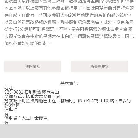
藝妓屋與京都祗園、金澤主計町一起被指定為重要的傳統建築群保存
地區。除了以上沒有其他藝妓區被指定了，因此東茶屋街具有特殊的
存在感。在此有一些可以參觀大約200年前建造的茶館內部的設施，
以及由舊建築改造成的餐廳、咖啡廳和紀念品商店。此外，從東茶屋
街步行3分鐘即可到達淺野川河畔，是在附近探索的絕佳去處。金澤
市觀光協會在指定的星期六在市內的三個藝妓區舉辦藝妓表演，因此
請務必做好到訪的計劃。
熱門景點
街景與建築
基本資訊
地址
920-0831 石川縣金澤市東山
交通方式：搭乘大眾交通工具
搭乘城下町金澤周遊巴士在「橋場町」(No.RL4或LL10)站下車步行
約3分鐘
停車場
有
停車場：大型巴士停車
有