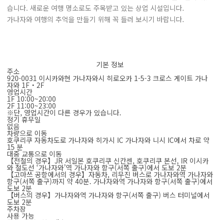
습니다. 새로운 여행 명소로도 주목받고 있는 상업 시설입니다.
가나자와 여행의 추억을 만들기 위해 꼭 들러 보시기 바랍니다.
기본 정보
주소
920-0031 이시카와현 가나자와시 히로오카 1-5-3 크로스 게이트 가나
자와 1F・2F
영업시간
1F 10:00~20:00
2F 11:00~23:00
※단, 영업시간이 다른 경우가 있습니다.
정기 휴무일
없음
차량으로 이동
호쿠리쿠 자동차도로 가나자와 히가시 IC 가나자와 니시 IC에서 차로 약
15 분
대중 교통으로 이동
【전철의 경우】JR 서일본 호쿠리쿠 신칸센, 호쿠리쿠 본선, IR 이시카
와 철도선 ‘가나자와’역 가나자와 항구(서쪽 출구)에서 도보 2분
【고마쓰 공항에서의 경우】자동차, 리무진 버스로 가나자와역 가나자와
항구(서쪽 출구)까지 약 40분. 가나자와역 가나자와 항구(서쪽 출구)에서
도보 2분
【버스의 경우】가나자와역 가나자와 항구(서쪽 출구) 버스 터미널에서
도보 2분
주차장
사용 가능