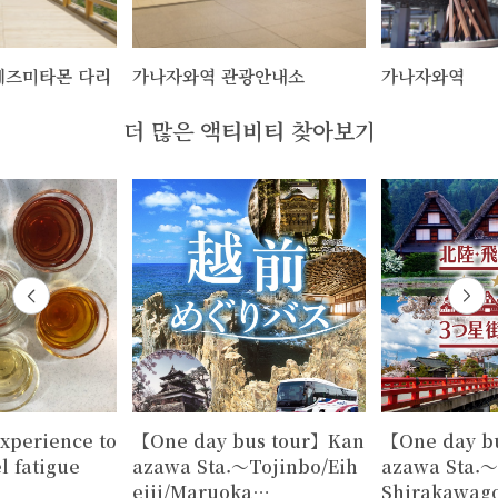
네즈미타몬 다리
가나자와역 관광안내소
가나자와역
더 많은 액티비티 찾아보기
xperience to
【One day bus tour】Kan
【One day b
l fatigue
azawa Sta.～Tojinbo/Eih
azawa Sta.
eiji/Maruoka…
Shirakawag