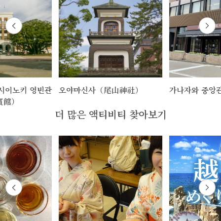
시이노키 영빈관
오야마신사（尾山神社）
가나자와 중앙
賓館）
더 많은 액티비티 찾아보기