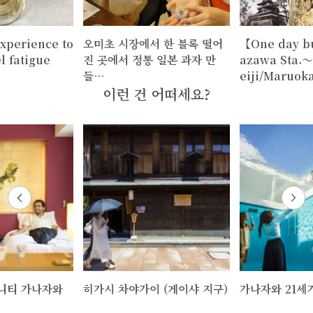
xperience to
오미초 시장에서 한 블록 떨어
【One day b
l fatigue
진 곳에서 정통 일본 과자 만
azawa Sta.～
들…
eiji/Maruok
이런 건 어떠세요?
니티 가나자와
히가시 차야가이 (게이샤 지구)
가나자와 21세