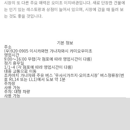
시장의 또 다른 주요 매력은 오미초 이치바관입니다. 새로 단장한 건물에
는 인기 있는 레스토랑과 상점이 늘어서 있으며, 시장에 갔을 때 들러 보
는 것도 좋을 것입니다.
기본 정보
주소
(우)920-0905 이시카와현 가나자와시 카미오우미초
영업시간
9:00～16:00 무렵(각 점포에 따라 영업시간이 다름)
정기 휴무일
1/1~4 (각 점포에 따라 영업시간이 다름)
대중 교통으로 이동
조카마치 가나자와 주유 버스 '무사시가쓰지·오미초시장' 버스정류장(번
호 RL14 또는 LL1)에서 도보 약 1분
주차장
사용 가능
주차: 대형 차량
사용 가능