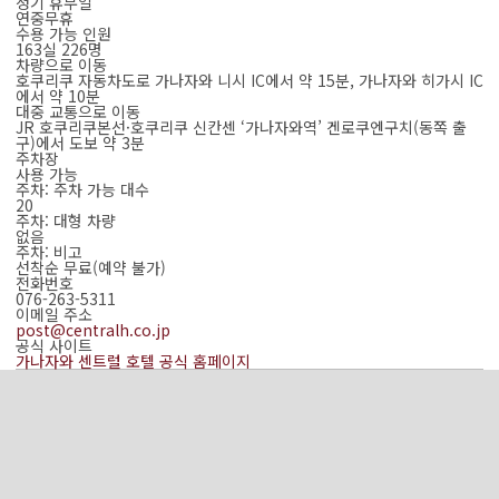
정기 휴무일
연중무휴
수용 가능 인원
163실 226명
차량으로 이동
호쿠리쿠 자동차도로 가나자와 니시 IC에서 약 15분, 가나자와 히가시 IC
에서 약 10분
대중 교통으로 이동
JR 호쿠리쿠본선·호쿠리쿠 신칸센 ‘가나자와역’ 겐로쿠엔구치(동쪽 출
구)에서 도보 약 3분
주차장
사용 가능
주차: 주차 가능 대수
20
주차: 대형 차량
없음
주차: 비고
선착순 무료(예약 불가)
전화번호
076-263-5311
이메일 주소
post@centralh.co.jp
공식 사이트
가나자와 센트럴 호텔 공식 홈페이지