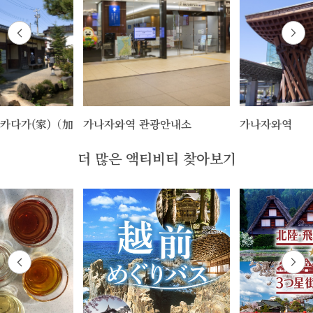
다카다가(家)（加
가나자와역 관광안내소
가나자와역
）
더 많은 액티비티 찾아보기