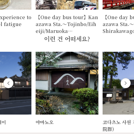
xperience to
【One day bus tour】Kan
【One day b
l fatigue
azawa Sta.～Tojinbo/Eih
azawa Sta.
eiji/Maruoka…
Shirakawag
이런 건 어떠세요?
테이
야마노오
코다츠노 사원 
院群)