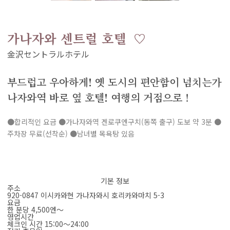
가나자와 센트럴 호텔
부드럽고 우아하게! 옛 도시의 편안함이 넘치는가
나자와역 바로 옆 호텔! 여행의 거점으로！
●합리적인 요금 ●가나자와역 겐로쿠엔구치(동쪽 출구) 도보 약 3분 ●
주차장 무료(선착순) ●남녀별 목욕탕 있음
기본 정보
주소
920-0847 이시카와현 가나자와시 호리카와마치 5-3
요금
한 분당 4,500엔～
영업시간
체크인 시간 15:00～24:00