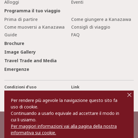
Alloggi
Eventi
Programma il tuo viaggio
Prima di partire
Come giungere a Kanazawa
Come muoversi a Kanazawa
Consigli di viaggio
Guide
FAQ
Brochure
Image Gallery
Travel Trade and Media
Emergenze
Condizioni d’uso
Link
cl
o
Privacy and Cookie Policy
Chi siamo
s
Per rendere più agevole la navigazione questo sito fa
e
Contact Us
uso di cookie.
Continuando a usarlo equivale ad accettare il modo in
cui li usiamo.
©2022 Kanazawa City Tourism Association.
Per maggiori informazioni vai alla pagina della nostra
The copyright for the Website contents is held by the Association.
It is forbidden to replicate or reprint the contents of the Website
informativa sui cookie.
without permission.