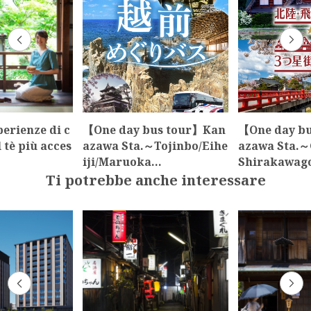
perienze di c
【One day bus tour】Kan
【One day b
 tè più acces
azawa Sta.～Tojinbo/Eihe
azawa Sta.～
iji/Maruoka…
Shirakawag
Ti potrebbe anche interessare