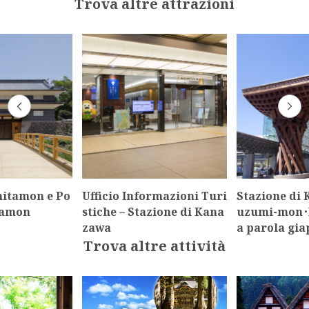
Trova altre attrazioni
itamon e Po
Ufficio Informazioni Turi
Stazione di
tamon
stiche – Stazione di Kana
uzumi-mon･M
zawa
a parola gi
Trova altre attività