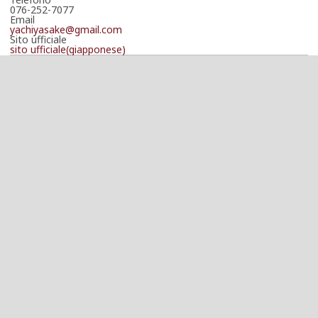
076-252-7077
Email
yachiyasake@gmail.com
Sito ufficiale
sito ufficiale(giapponese)