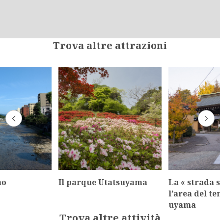
Trova altre attrazioni
no
Il parque Utatsuyama
La « strada s
l’area del t
uyama
Trova altre attività