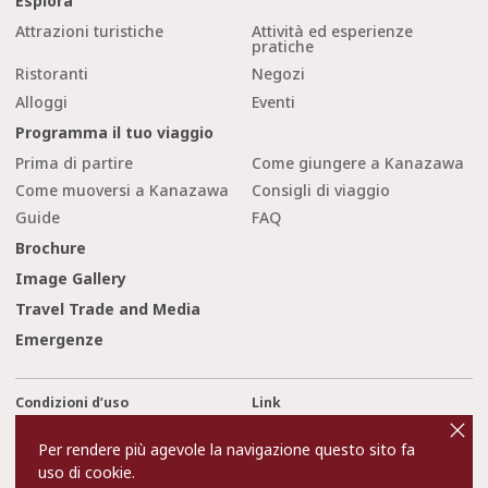
Esplora
Attrazioni turistiche
Attività ed esperienze
pratiche
Ristoranti
Negozi
Alloggi
Eventi
Programma il tuo viaggio
Prima di partire
Come giungere a Kanazawa
Come muoversi a Kanazawa
Consigli di viaggio
Guide
FAQ
Brochure
Image Gallery
Travel Trade and Media
Emergenze
Condizioni d’uso
Link
cl
o
Privacy and Cookie Policy
Chi siamo
s
Per rendere più agevole la navigazione questo sito fa
e
Contact Us
uso di cookie.