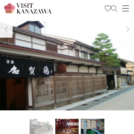
Trova l’ispirazione
Esplora
Programma il tuo viaggio
Travel Trade and Media
Languages