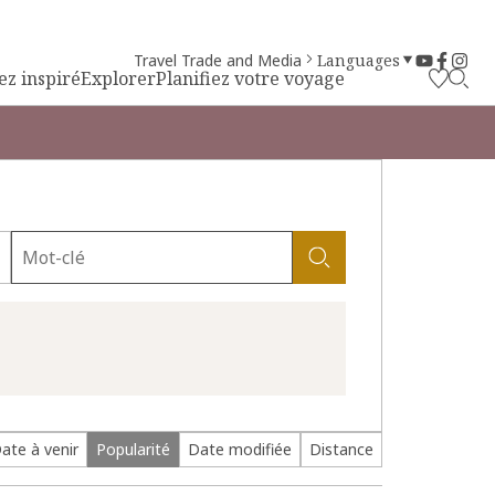
Travel Trade and Media
Languages
ez inspiré
Explorer
Planifiez votre voyage
ate à venir
Popularité
Date modifiée
Distance