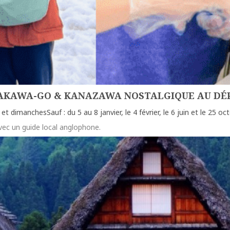
HIRAKAWA-GO & KANAZAWA NOSTALGIQUE AU D
et dimanchesSauf : du 5 au 8 janvier, le 4 février, le 6 juin et le 25 oc
ec un guide local anglophone.