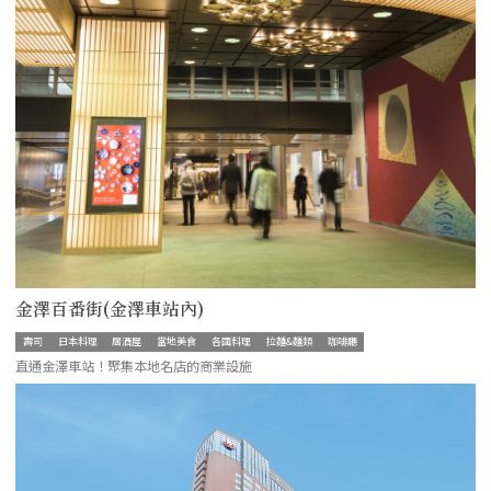
金澤百番街(金澤車站內)
壽司
日本料理
居酒屋
當地美食
各國料理
拉麵&麵類
咖啡廳
直通金澤車站！聚集本地名店的商業設施
more