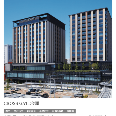
CROSS GATE金澤
壽司
日本料理
當地美食
各國料理
拉麵&麵類
咖啡廳