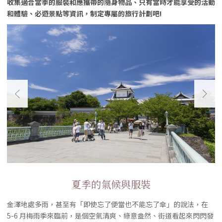
收集適合當季的服裝和應攜帶的隨身物品、只有當時才能享受的活動
和體驗、必遊景點等資訊，制定專屬的旅行計劃吧!
夏季的氣候與服裝
金澤地處多雨，甚至有「即使忘了便當也不能忘了傘」的說法，在
5-6 月梅雨季來臨前，是個空氣清爽、綠意盎然、街道看起來閃閃發