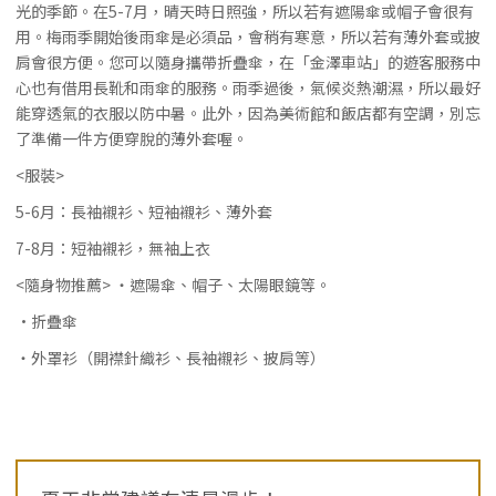
光的季節。在5-7月，晴天時日照強，所以若有遮陽傘或帽子會很有
用。梅雨季開始後雨傘是必須品，會稍有寒意，所以若有薄外套或披
肩會很方便。您可以隨身攜帶折疊傘，在「金澤車站」的遊客服務中
心也有借用長靴和雨傘的服務。雨季過後，氣候炎熱潮濕，所以最好
能穿透氣的衣服以防中暑。此外，因為美術館和飯店都有空調，別忘
了準備一件方便穿脫的薄外套喔。
<服裝>
5-6月：長袖襯衫、短袖襯衫、薄外套
7-8月：短袖襯衫，無袖上衣
<隨身物推薦> ・遮陽傘、帽子、太陽眼鏡等。
·折疊傘
・外罩衫（開襟針織衫、長袖襯衫、披肩等）