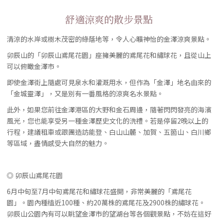
舒適涼爽的散步景點
清涼的水岸或樹木茂密的綠蔭地等，令人心曠神怡的金澤涼爽景點。
卯辰山的「卯辰山鳶尾花園」座擁美麗的鳶尾花和繡球花，且從山上
可以俯瞰金澤市。
即使金澤街上隨處可見泉水和灌溉用水，但作為「金澤」地名由來的
「金城靈澤」，又是別有一番風格的涼爽名水景點。
此外，如果您前往金澤港區的大野和金石周邊，隨著閃閃發亮的海濱
風光，您也能享受另一種金澤歷史文化的洗禮。若是停留2晚以上的
行程，建議租車或跟團造訪能登、白山山麓、加賀、五箇山、白川鄉
等區域，盡情感受大自然的魅力。
◎ 卯辰山鳶尾花園
6月中旬至7月中旬鳶尾花和繡球花盛開，非常美麗的「鳶尾花
園」。園內種植近100種、約20萬株的鳶尾花及2900株的繡球花。
卯辰山公園內有可以眺望金澤市的望湖台等各個觀景點，不妨在這好