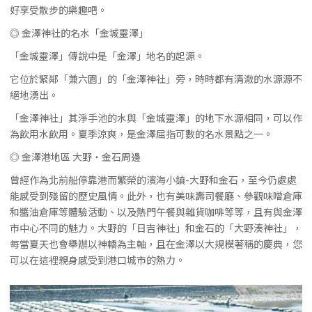
好享受散步的樂趣吧。
◎ 金澤神社的名水「金城靈澤」
「金城靈澤」傳說中是「金澤」地名的起源。
它位於緊鄰「兼六園」的「金澤神社」旁，時時都有清澈的水源源不
絕地湧出。
「金澤神社」其淨手池的水與「金城靈澤」的地下水源相同，可以作
為飲用水飲用。夏季涼爽，是金澤屈指可數的名水景點之一。
◎ 金澤港地區 大野・金石周邊
曾經作為北前船停靠港而繁榮的濱海小鎮-大野和金石，至今仍處處
能感受到殘留的歷史風情。此外，也有美味壽司餐廳、參觀味噌倉庫
和醬油倉庫等體驗活動、以及熱門午餐與雜貨咖啡等等，且有與金澤
市中心不同的魅力。大野的「日吉神社」和金石的「大野湊神社」，
每當夏天也會舉辦以神轎為主軸，且在金澤以大規模著稱的慶典，您
可以在這裡親身感受到港口城市的熱力。