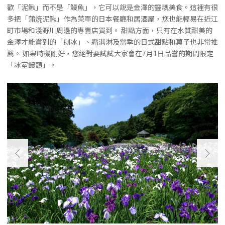
歡「泥鰍」而不是「鰻魚」，它可以說是金澤的靈魂美食。這裡有很
多把「蒲焼泥鰍」作為菜單的日本餐廳和居酒屋，您也能輕易在近江
町市場和淺野川周邊的專賣店買到。 甜點方面，只有在水質甜美的
金澤才能嘗到的「刨冰」、霜淇淋及當季的日式甜點和菓子也非常推
薦。 如果時機剛好，您絕對要試試大家會在7月1日品嘗的期間限定
「冰室饅頭」。