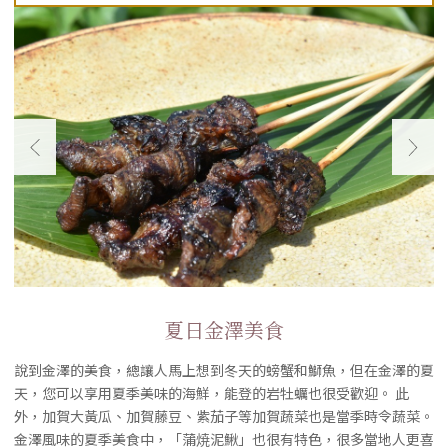
夏日金澤美食
說到金澤的美食，總讓人馬上想到冬天的螃蟹和鰤魚，但在金澤的夏
天，您可以享用夏季美味的海鮮，能登的岩牡蠣也很受歡迎。 此
外，加賀大黃瓜、加賀藤豆、紫茄子等加賀蔬菜也是當季時令蔬菜。
金澤風味的夏季美食中，「蒲焼泥鰍」也很有特色，很多當地人更喜