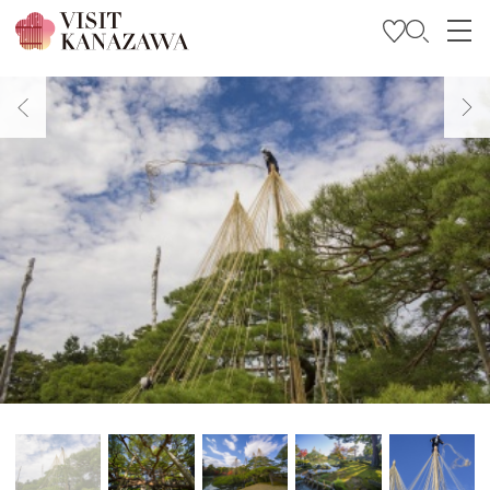
특집
관광
여행 계획 세우기
Travel Trade and Media
Languages