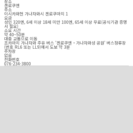
장소
겐로쿠엔
주소
이시카와현 가나자와시 겐로쿠마치 1
요금
성인 320엔, 6세 이상 18세 미만 100엔, 65세 이상 무료(공식기관 증명
서 필요)
소요 시간
약 40~50분
대중 교통으로 이동
조카마치 가나자와 주유 버스 '겐로쿠엔・가나자와성 공원' 버스정류장
(번호 RL6 또는 LL9)에서 도보 약 3분
주차장
없음
전화번호
076-234-3800