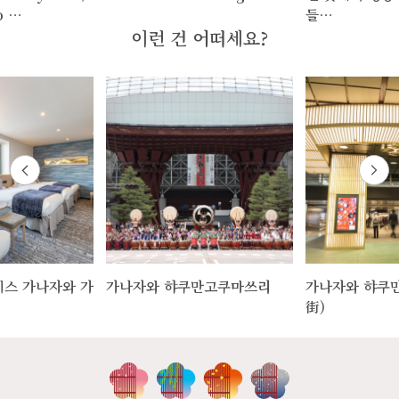
o …
들…
이런 건 어떠세요?
스 가나자와 가
가나자와 햐쿠만고쿠마쓰리
가나자와 햐쿠
街)