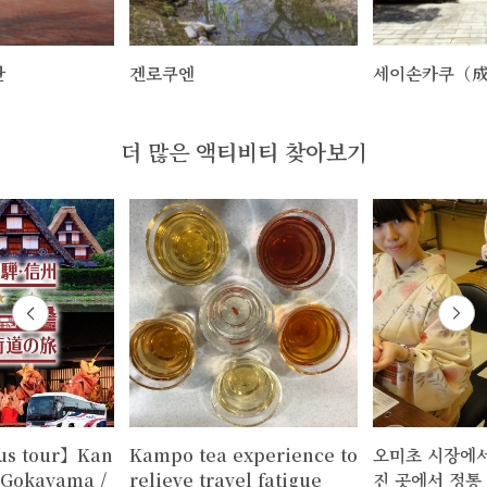
관
겐로쿠엔
세이손카쿠（
더 많은 액티비티 찾아보기
us tour】Kan
Kampo tea experience to
오미초 시장에서
～Gokayama /
relieve travel fatigue
진 곳에서 정통