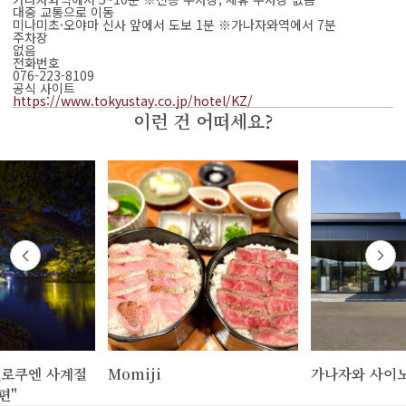
대중 교통으로 이동
미나미초·오야마 신사 앞에서 도보 1분 ※가나자와역에서 7분
주차장
없음
전화번호
076-223-8109
공식 사이트
https://www.tokyustay.co.jp/hotel/KZ/
이런 건 어떠세요?
로쿠엔 사계절
Momiji
가나자와 사이
편"