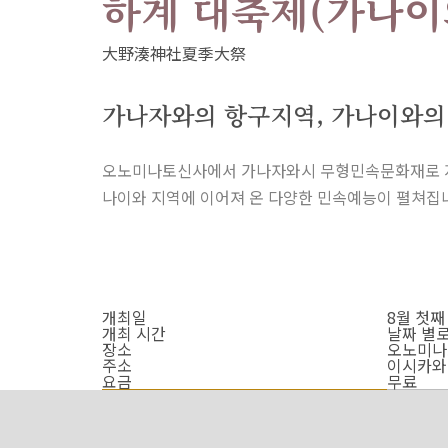
하계 대축제(가나이
가나자와의 항구지역, 가나이와의
오노미나토신사에서 가나자와시 무형민속문화재로 지정된
나이와 지역에 이어져 온 다양한 민속예능이 펼쳐집
개최일
8월 첫째
개최 시간
날짜 별
장소
오노미나
주소
이시카와현
요금
무료