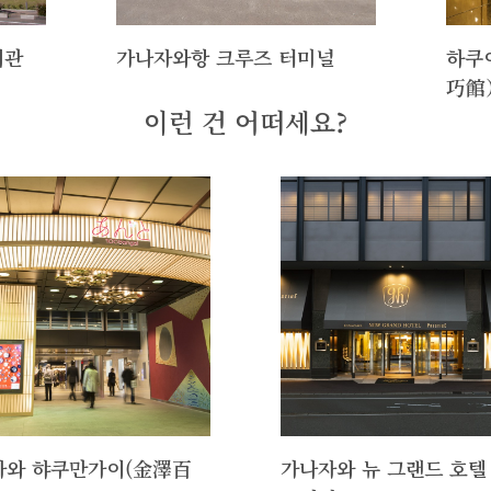
서관
가나자와항 크루즈 터미널
하쿠
巧館
이런 건 어떠세요?
자와 햐쿠만가이(金澤百
가나자와 뉴 그랜드 호텔