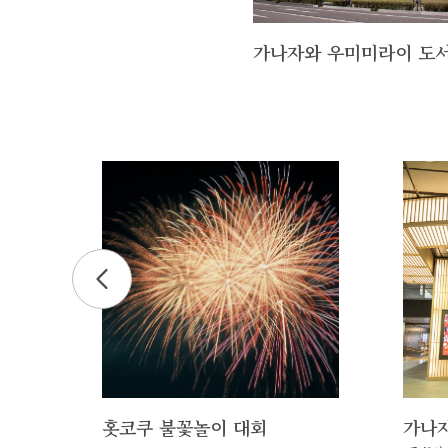
가나자와 우미미라이 도
리
홋코쿠 불꽃놀이 대회
가나