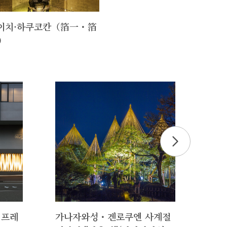
이치·하쿠코칸（箔一・箔
）
 프레
가나자와성・겐로쿠엔 사계절
가나