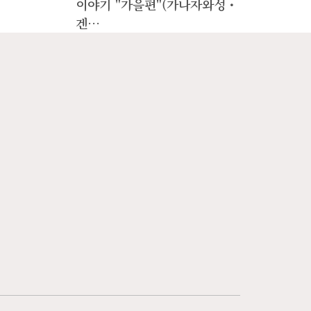
이야기 "가을편"(가나자와성・
이야
겐…