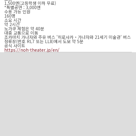
1,500엔(고등학생 이하 무료)
*특별공연 : 3,000엔
수용 가능 인원
160명
소요 시간
약 2시간
노가쿠 체험은 약 40분
대중 교통으로 이동
조카마치 가나자와 주유 버스 '히로사카・가나자와 21세기 미술관' 버스
정류장(번호 RL7 또는 LL8)에서 도보 약 5분
공식 사이트
https://noh-theater.jp/en/