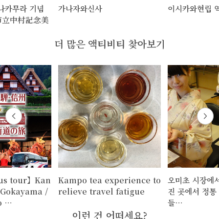
나카무라 기념
가나자와신사
이시카와현립 
市立中村記念美
더 많은 액티비티 찾아보기
us tour】Kan
Kampo tea experience to
오미초 시장에서
～Gokayama /
relieve travel fatigue
진 곳에서 정통
o …
들…
이런 건 어떠세요?