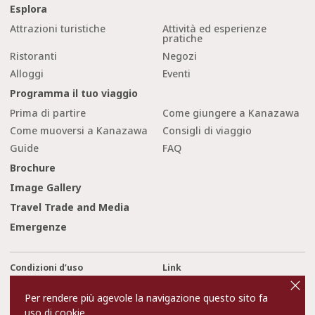
Esplora
Attrazioni turistiche
Attività ed esperienze
pratiche
Ristoranti
Negozi
Alloggi
Eventi
Programma il tuo viaggio
Prima di partire
Come giungere a Kanazawa
Come muoversi a Kanazawa
Consigli di viaggio
Guide
FAQ
Brochure
Image Gallery
Travel Trade and Media
Emergenze
Condizioni d’uso
Link
cl
o
Privacy and Cookie Policy
Chi siamo
s
Per rendere più agevole la navigazione questo sito fa
e
Contact Us
uso di cookie.