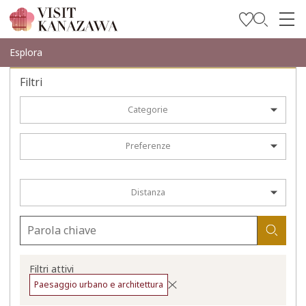
Trova l’ispirazione
Esplora
Esplora
Filtri
Programma il tuo viaggio
Categorie
Travel Trade and Media
Preferenze
Languages
Distanza
Filtri attivi
Paesaggio urbano e architettura