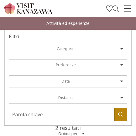
Trova l’ispirazione
Attività ed esperienze
Esplora
Filtri
Programma il tuo viaggio
Categorie
Travel Trade and Media
Preferenze
Languages
Data
Distanza
2 resultati
Ordina per