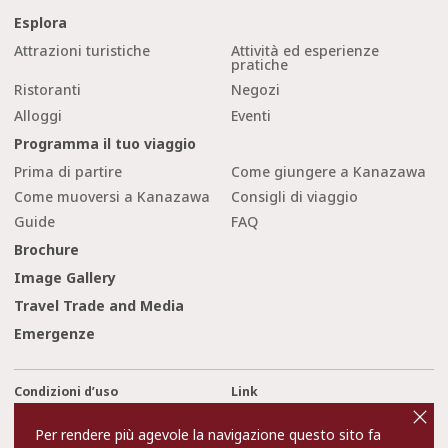
Esplora
Attrazioni turistiche
Attività ed esperienze
pratiche
Ristoranti
Negozi
Alloggi
Eventi
Programma il tuo viaggio
Prima di partire
Come giungere a Kanazawa
Come muoversi a Kanazawa
Consigli di viaggio
Guide
FAQ
Brochure
Image Gallery
Travel Trade and Media
Emergenze
Condizioni d’uso
Link
cl
o
Privacy and Cookie Policy
Chi siamo
s
Per rendere più agevole la navigazione questo sito fa
e