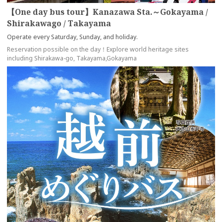
【One day bus tour】Kanazawa Sta.～Gokayama /
Shirakawago / Takayama
Operate every Saturday, Sunday, and holiday.
Reservation possible on the day！Explore world heritage sites
including Shirakawa-go, Takayama,Gokayama
more