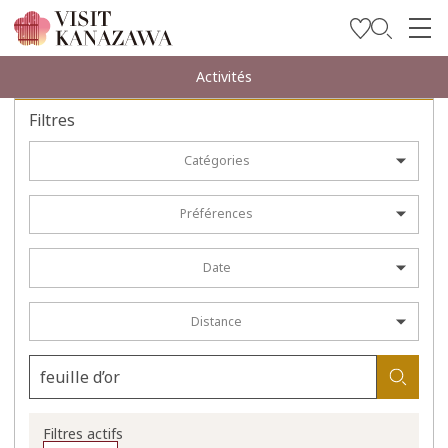
Soyez inspiré
Activités
Explorer
Filtres
Planifiez votre voyage
Catégories
Travel Trade and Media
Préférences
Languages
Date
Distance
Filtres actifs