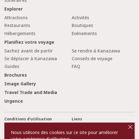
Itinéraires
Explorer
Attractions
Activités
Restaurants
Boutiques
Hébergements
Evénements
Planifiez votre voyage
Sachez avant de partir
Se rendre à Kanazawa
Se déplacer à Kanazawa
Conseils de voyage
Guides
FAQ
Brochures
Image Gallery
Travel Trade and Media
Urgence
Conditions d'utilisation
Liens
cl
o
Privacy and Cookie Policy
A propos de nous
s
Nous utilisons des cookies sur ce site pour améliorer
e
Contact Us
votre expérience d'utilisateur.