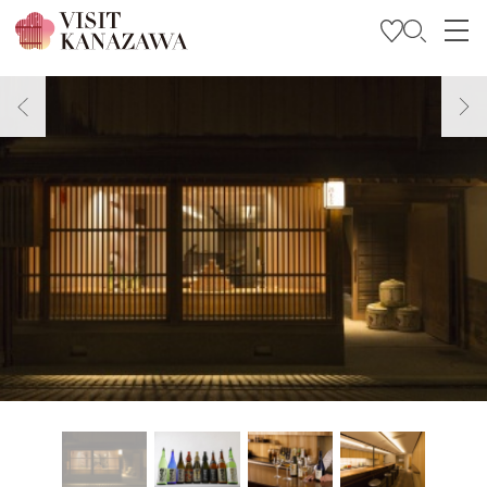
Inspírese
Explore
Planee su viaje
Travel Trade and Media
Languages