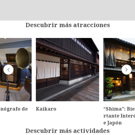
Descubrir más atracciones
onógrafo de
Kaikaro
“Shima”: Bi
rtante Inter
e Japón
Descubrir más actividades