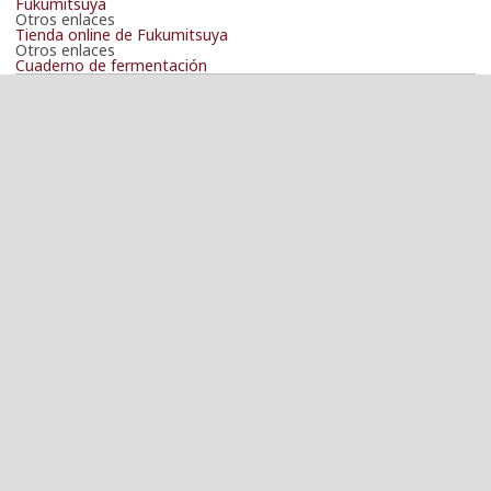
Fukumitsuya
Otros enlaces
Tienda online de Fukumitsuya
Otros enlaces
Cuaderno de fermentación