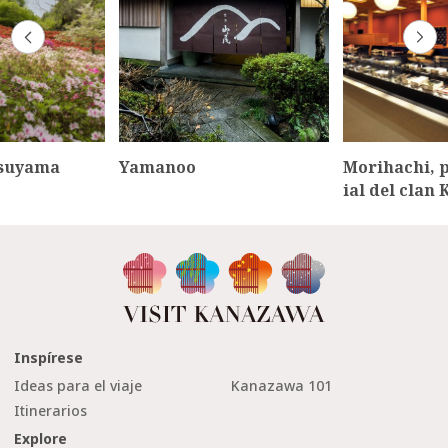
tsuyama
Yamanoo
Morihachi, p
ial del clan
Inspírese
Ideas para el viaje
Kanazawa 101
Itinerarios
Explore