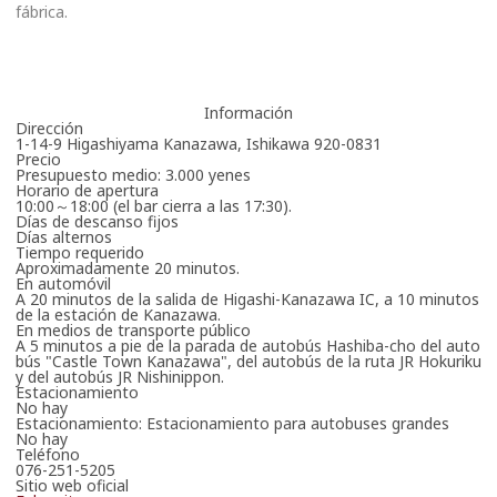
fábrica.
Información
Dirección
1-14-9 Higashiyama Kanazawa, Ishikawa 920-0831
Precio
Presupuesto medio: 3.000 yenes
Horario de apertura
10:00～18:00 (el bar cierra a las 17:30).
Días de descanso fijos
Días alternos
Tiempo requerido
Aproximadamente 20 minutos.
En automóvil
A 20 minutos de la salida de Higashi-Kanazawa IC, a 10 minutos
de la estación de Kanazawa.
En medios de transporte público
A 5 minutos a pie de la parada de autobús Hashiba-cho del auto
bús "Castle Town Kanazawa", del autobús de la ruta JR Hokuriku
y del autobús JR Nishinippon.
Estacionamiento
No hay
Estacionamiento: Estacionamiento para autobuses grandes
No hay
Teléfono
076-251-5205
Sitio web oficial