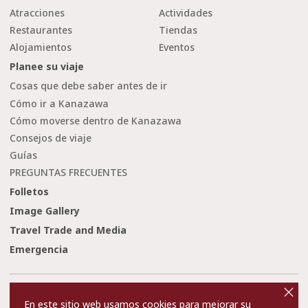
Atracciones
Actividades
Restaurantes
Tiendas
Alojamientos
Eventos
Planee su viaje
Cosas que debe saber antes de ir
Cómo ir a Kanazawa
Cómo moverse dentro de Kanazawa
Consejos de viaje
Guías
PREGUNTAS FRECUENTES
Folletos
Image Gallery
Travel Trade and Media
Emergencia
cl
o
Condiciones de uso
Enlaces
s
En este sitio web usamos cookies para mejorar su
e