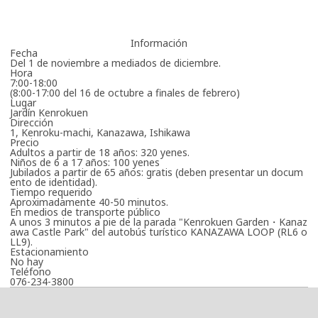
Información
Fecha
Del 1 de noviembre a mediados de diciembre.
Hora
7:00-18:00
(8:00-17:00 del 16 de octubre a finales de febrero)
Lugar
Jardín Kenrokuen
Dirección
1, Kenroku-machi, Kanazawa, Ishikawa
Precio
Adultos a partir de 18 años: 320 yenes.
Niños de 6 a 17 años: 100 yenes
Jubilados a partir de 65 años: gratis (deben presentar un docum
ento de identidad).
Tiempo requerido
Aproximadamente 40-50 minutos.
En medios de transporte público
A unos 3 minutos a pie de la parada "Kenrokuen Garden・Kanaz
awa Castle Park" del autobús turístico KANAZAWA LOOP (RL6 o
LL9).
Estacionamiento
No hay
Teléfono
076-234-3800