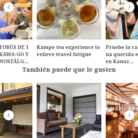
TOBÚS DE 1
Kampo tea experience to
Pruebe la ca
AKAWA-GO Y
relieve travel fatigue
na querida e
NOSTÁLG…
en Kanaz…
También puede que le gusten