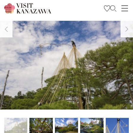
Inspírese
Explore
Planee su viaje
Travel Trade and Media
Languages