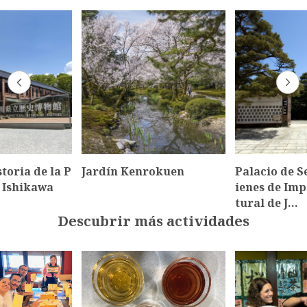
toria de la P
Jardín Kenrokuen
Palacio de S
 Ishikawa
ienes de Imp
tural de J…
Descubrir más actividades