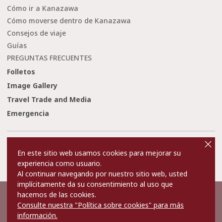
Cómo ir a Kanazawa
Cómo moverse dentro de Kanazawa
Consejos de viaje
Guías
PREGUNTAS FRECUENTES
Folletos
Image Gallery
Travel Trade and Media
Emergencia
cl
o
Condiciones de uso
Enlaces
s
En este sitio web usamos cookies para mejorar su
e
Privacy and Cookie Policy
Sobre nosotros
experiencia como usuario.
Contact Us
Al continuar navegando por nuestro sitio web, usted
implícitamente da su consentimiento al uso que
hacemos de las cookies.
©2022 Kanazawa City Tourism Association.
Consulte nuestra "Política sobre cookies" para más
The copyright for the Website contents is held by the Association.
It is forbidden to replicate or reprint the contents of the Website
información.