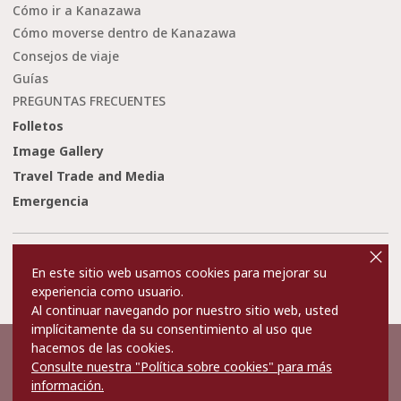
Cómo ir a Kanazawa
Cómo moverse dentro de Kanazawa
Consejos de viaje
Guías
PREGUNTAS FRECUENTES
Folletos
Image Gallery
Travel Trade and Media
Emergencia
cl
o
Condiciones de uso
Enlaces
s
En este sitio web usamos cookies para mejorar su
e
Privacy and Cookie Policy
Sobre nosotros
experiencia como usuario.
Contact Us
Al continuar navegando por nuestro sitio web, usted
implícitamente da su consentimiento al uso que
hacemos de las cookies.
©2022 Kanazawa City Tourism Association.
Consulte nuestra "Política sobre cookies" para más
The copyright for the Website contents is held by the Association.
It is forbidden to replicate or reprint the contents of the Website
información.
without permission.