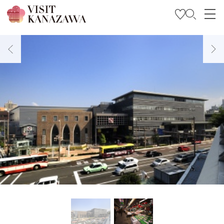
Inspírese
Explore
Planee su viaje
Travel Trade and Media
Languages