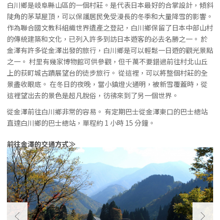
白川鄉是岐阜縣山區的一個村莊。是代表日本最好的合掌設計，傾斜
陡角的茅草屋頂，可以保護居民免受漫長的冬季和大量降雪的影響。
作為聯合國文教科組織世界遺產之登記，白川鄉保留了日本中部山村
的傳統建築和文化，已列入許多到訪日本遊客的必去名勝之一。 於
金澤有許多從金澤出發的旅行，白川鄉是可以輕鬆一日遊的觀光景點
之一。 村里有幾家博物館可供參觀，但千萬不要錯過前往村北山丘
上的荻町城古蹟展望台的徒步旅行。 從這裡，可以將整個村莊的全
景盡收眼底。 在冬日的夜晚，當小鎮燈火通明，被新雪覆蓋時，從
這裡望出去的景色是超凡脫俗，彷彿來到了另一個世界。
從金澤前往白川鄉非常的容易。 有定期巴士從金澤東口的巴士總站
直達白川鄉的巴士總站，單程約 1 小時 15 分鐘。
前往金澤的交通方式