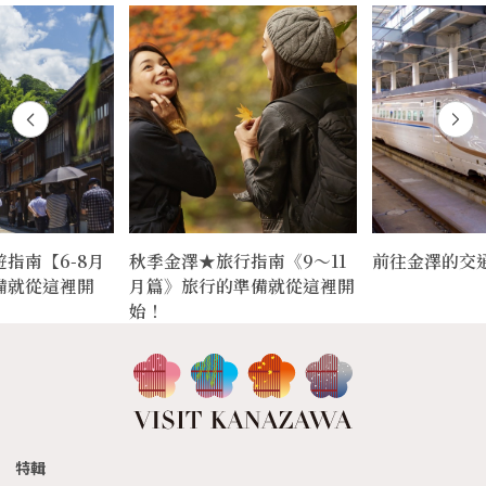
指南【6-8月
秋季金澤★旅行指南《9〜11
前往金澤的交
備就從這裡開
月篇》旅行的準備就從這裡開
始！
特輯