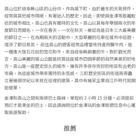
高山位於岐阜縣山區的山谷中，作為城下町，由於嚴冬的天氣條件，
經常與其他城市隔絕，有著迷人的歷史。因此，即使與金澤等距離較
近的城市相比，高山也具有獨特的文化。高山以其每年舉辦兩次的年
度節日而聞名，一次在春天，一次在秋天，被認為是日本三大最美麗
的節日之一。在為期兩天的活動中，大型華麗的花車在城市中巡遊，
增添了節日氣氛。 前往高山的遊客經常品嚐當地特產飛驒牛肉，是
一種像大理石花紋的雪花和牛，來自岐阜縣飼養的牛。對於觀光而
言，高山美麗的城山公園是欣賞這座城市四個季節的自然美景的好地
方。高山是一座歷史悠久的城市，擁有許多保存完好的地區和古老的
寺廟，為這座城市帶來獨特的永恆感。 三町歷史街區的街道兩旁矗
立著幾個世紀以來就在這裡的建築，其中有幾家企業自江戶時代就開
始營業。
金澤和高山之間有兩條巴士路線，單程約 2 小時 15 分鐘。必須提前
預訂才能乘坐的巴士，因此請詢問位於金澤站的金澤旅遊信息中心獲
取英語幫助。
推薦