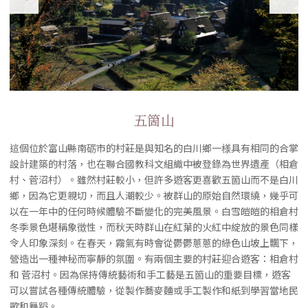
五箇山
這個位於富山縣南砺市的村莊是與知名的白川鄉一様具有相同的合掌
設計建築的村落，也在聯合國教科文組織中被登錄為世界遺產（相倉
村、菅沼村）。雖然村莊較小，但許多遊客更喜歡五箇山而不是白川
鄉，因為它更親切，而且人潮較少。被群山的原始自然環繞，幾乎可
以在一年中的任何時候體驗不斷變化的完美風景。白雪皚皚的相倉村
冬季景色堪稱象徴性，而秋天時群山在紅葉的火紅中綻放的景色同樣
令人印象深刻。在春天，霧氣有時會從鬱鬱蔥蔥的綠色山坡上飄下，
營造出一種神秘而寧靜的氛圍。有兩個主要的村莊迎合遊客：相倉村
和 菅沼村。因為保持傳統藝術和手工藝是五箇山的重要目標，遊客
可以嘗試各種傳統體驗，從製作蕎麥麵或手工製作和紙到學習當地民
歌和舞蹈。