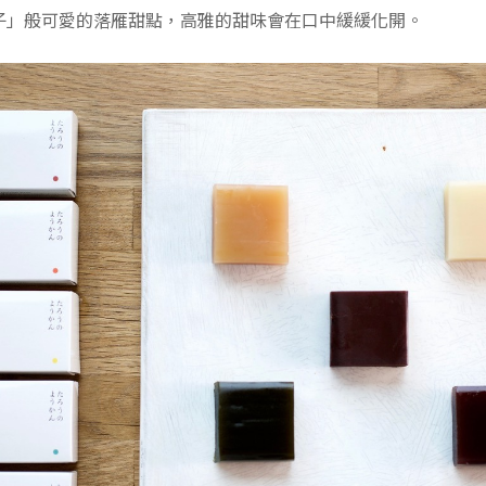
子」般可愛的落雁甜點，高雅的甜味會在口中緩緩化開。