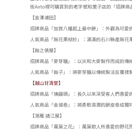
街Anto裡可購買到的老字號和菓子店的「招牌
【金澤浦田】
招牌商品「加賀八幡起上最中餅」：外觀為可愛
人氣商品「無花果袱紗」：滿滿的石川縣產無花
【飴之俵屋】
招牌商品「麥芽糖」：以米和大麥製作而成的傳
人氣商品「飴子」：將麥芽糖以傳統製法反覆揉
【越山甘清堂】
招牌商品「燒饅頭」：長久以來深受客人們喜愛
人氣商品「金城卷」：將柔軟濕潤的餅皮卷成獨
【落雁 諸江屋】
招牌商品「萬葉之花」：萬葉歌人所喜愛的野花