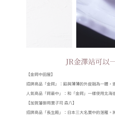
JR金澤站可以
【金鍔中田屋】
招牌商品「金鍔」：餡與薄薄的外皮融為一體，
人氣商品「鍔最中」：和「金鍔」一樣使用北海
【加賀藩御用菓子司 森八】
招牌商品「長生殿」：日本三大名菓中的落雁。