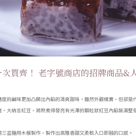
一次買齊！ 老字號商店的招牌商品&
適度的鹹味更加凸顯出內餡的清爽甜味。雖然外觀樸實，但卻是
道・大納言紅豆，將熬煮得發亮有光澤的顆粒狀紅豆內餡裝滿整
將三盆糖用木模製作，製作出高雅香甜又柔軟入口即融的口感。