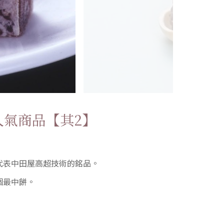
人氣商品【其2】
代表中田屋高超技術的銘品。
個最中餅。