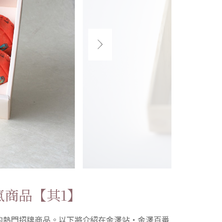
氣商品【其1】
的熱門招牌商品。以下將介紹在金澤站・金澤百番