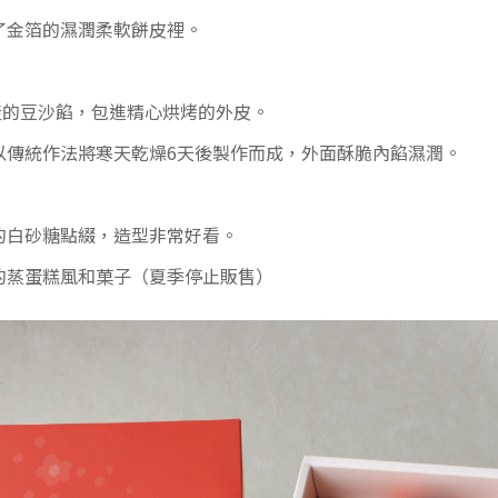
了金箔的濕潤柔軟餅皮裡。
產的豆沙餡，包進精心烘烤的外皮。
以傳統作法將寒天乾燥6天後製作而成，外面酥脆內餡濕潤。
的白砂糖點綴，造型非常好看。
的蒸蛋糕風和菓子（夏季停止販售）