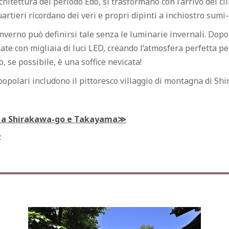
rchitettura del periodo Edo, si trasformano con l’arrivo del 
artieri ricordano dei veri e propri dipinti a inchiostro sumi-
verno può definirsi tale senza le luminarie invernali. Dopo 
e con migliaia di luci LED, creando l’atmosfera perfetta pe
 se possibile, è una soffice nevicata!
ù popolari includono il pittoresco villaggio di montagna di S
to a Shirakawa-go e Takayama