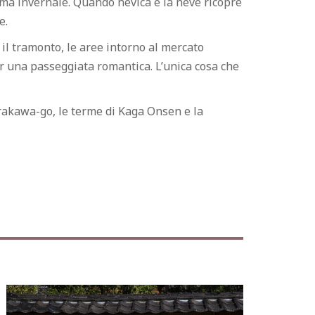
clima invernale. Quando nevica e la neve ricopre
e.
il tramonto, le aree intorno al mercato
r una passeggiata romantica. L’unica cosa che
hirakawa-go, le terme di Kaga Onsen e la