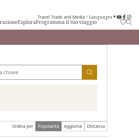
Travel Trade and Media
Languages
irazione
Esplora
Programma il tuo viaggio
Ordina per
Popolarità
Aggiorna
Distanza