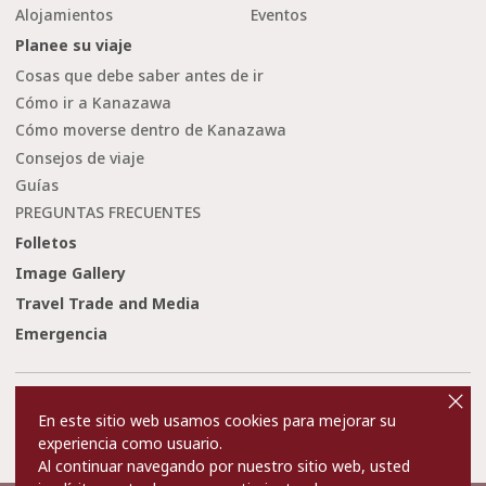
Alojamientos
Eventos
Planee su viaje
Cosas que debe saber antes de ir
Cómo ir a Kanazawa
Cómo moverse dentro de Kanazawa
Consejos de viaje
Guías
PREGUNTAS FRECUENTES
Folletos
Image Gallery
Travel Trade and Media
Emergencia
cl
o
Condiciones de uso
Enlaces
s
En este sitio web usamos cookies para mejorar su
e
Privacy and Cookie Policy
Sobre nosotros
experiencia como usuario.
Contact Us
Al continuar navegando por nuestro sitio web, usted