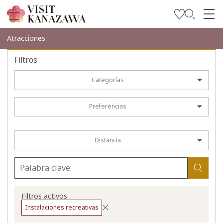
Inspírese
Atracciones
Explore
Filtros
Planee su viaje
Categorías
Travel Trade and Media
Preferencias
Languages
Distancia
Filtros activos
Instalaciones recreativas