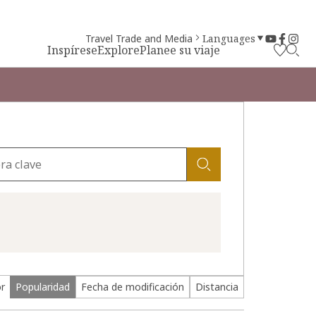
Travel Trade and Media
Languages
Inspírese
Explore
Planee su viaje
or
Popularidad
Fecha de modificación
Distancia